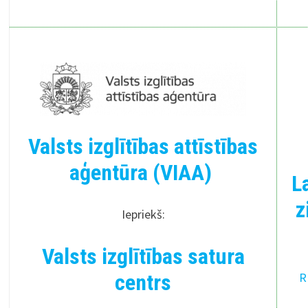
Valsts izglītības attīstības
aģentūra (VIAA)
L
z
Iepriekš:
Valsts izglītības satura
centrs
R