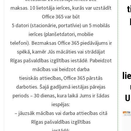
maksas. 10 lietotāja ierīces, kurās var uzstādīt
Office 365 var būt
5 datori (stacionārie, portatīvie) un 5 mobilās
ierīces (planšetdatori, mobilie
telefoni). Bezmaksas Office 365 piedāvājums ir
spēkā, kamēr Jūs mācāties vai strādājat
Rīgas pašvaldības izglītības iestādē. Pabeidzot
mācības vai beidzot darba
l
tiesiskās attiecības, Office 365 pārstās
darboties. Šajā gadījumā iestājas pārejas
periods – 30 dienas, kura laikā Jums ir šādas
U
iespējas:
– jāuzsāk mācības vai darba attiecības citā
Rīgas pašvaldības izglītības
iestādē;