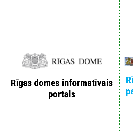
R
Rīgas domes informatīvais
p
portāls