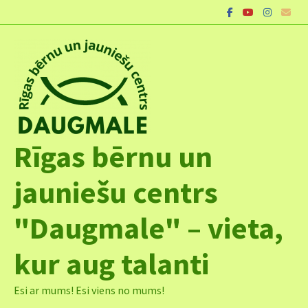
Skip
to
content
Rīgas bērnu un
jauniešu centrs
"Daugmale" – vieta,
kur aug talanti
Esi ar mums! Esi viens no mums!