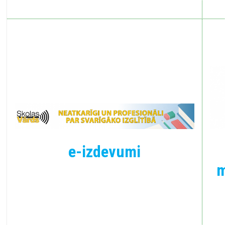
e-izdevumi
m