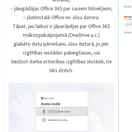
– jāiegādājas Office 365 par saviem līdzekļiem;
– jāatinstalē Office no Jūsu datora.
Tāpat, jau laikus ir jāparūpējas par Office 365
mākoņpakalpojumā (OneDrive u.c.)
glabāto datu pārnešanu Jūsu datorā, jo pēc
izglītības iestādes pabeigšanas, vai
beidzot darba attiecības izglītības iestādē, tie
tiks dzēsti.