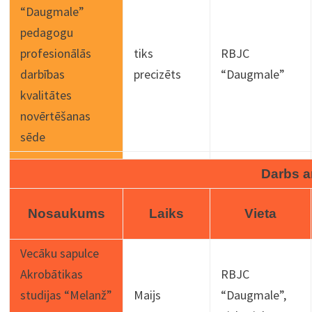
“Daugmale”
pedagogu
profesionālās
tiks
RBJC
darbības
precizēts
“Daugmale”
kvalitātes
novērtēšanas
sēde
Darbs a
Nosaukums
Laiks
Vieta
Vecāku sapulce
Akrobātikas
RBJC
studijas “Melanž”
Maijs
“Daugmale”,