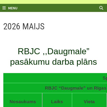
MENU
2026 MAIJS
RBJC ,,Daugmale”
pasākumu darba plāns
S
RBJC “Daugmale” un Rīgas
Nosaukums
Laiks
Vieta