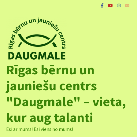
Skip
to
content
Rīgas bērnu un
jauniešu centrs
"Daugmale" – vieta,
kur aug talanti
Esi ar mums! Esi viens no mums!