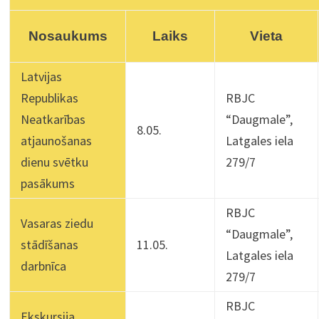
Nosaukums
Laiks
Vieta
Latvijas
Republikas
RBJC
Neatkarības
“Daugmale”,
8.05.
atjaunošanas
Latgales iela
dienu svētku
279/7
pasākums
RBJC
Vasaras ziedu
“Daugmale”,
stādīšanas
11.05.
Latgales iela
darbnīca
279/7
RBJC
Ekskursija