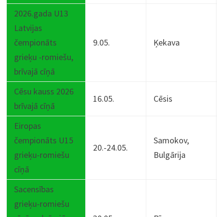
2026.gada U13
Latvijas
čempionāts
9.05.
Ķekava
grieķu -romiešu,
brīvajā cīņā
Cēsu kauss 2026
16.05.
Cēsis
brīvajā cīņā
Eiropas
čempionāts U15
Samokov,
20.-24.05.
grieķu-romiešu
Bulgārija
cīņā
Sacensības
grieķu-romiešu