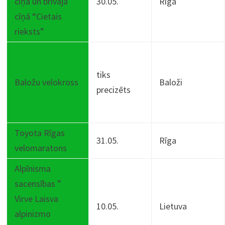
cīņā un brīvajā
30.05.
Rīga
cīņā “Cietais
rieksts”
tiks
Baložu velokross
Baloži
precizēts
Toyota Rīgas
31.05.
Rīga
velomaratons
Alpīnisma
sacensības ”
Virve Laisva
10.05.
Lietuva
alpinizmo