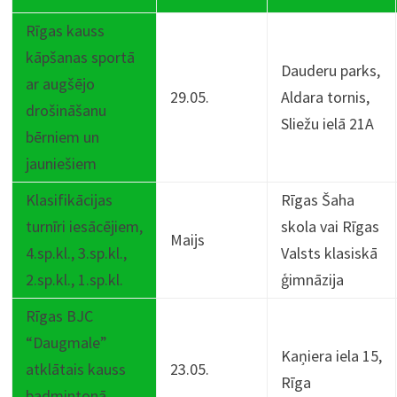
Rīgas kauss
kāpšanas sportā
Dauderu parks,
ar augšējo
29.05.
Aldara tornis,
drošināšanu
Sliežu ielā 21A
bērniem un
jauniešiem
Klasifikācijas
Rīgas Šaha
turnīri iesācējiem,
skola vai Rīgas
Maijs
4.sp.kl., 3.sp.kl.,
Valsts klasiskā
2.sp.kl., 1.sp.kl.
ģimnāzija
Rīgas BJC
“Daugmale”
Kaņiera iela 15,
atklātais kauss
23.05.
Rīga
badmintonā