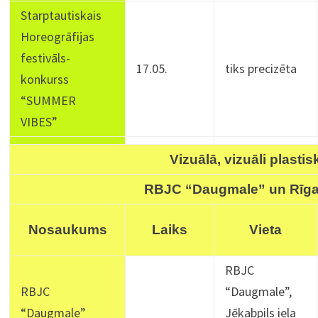
Starptautiskais
Horeogrāfijas
festivāls-
17.05.
tiks precizēta
konkurss
“SUMMER
VIBES”
Vizuālā, vizuāli plasti
RBJC “Daugmale” un Rīga
Nosaukums
Laiks
Vieta
RBJC
RBJC
“Daugmale”,
“Daugmale”
Jēkabpils iela