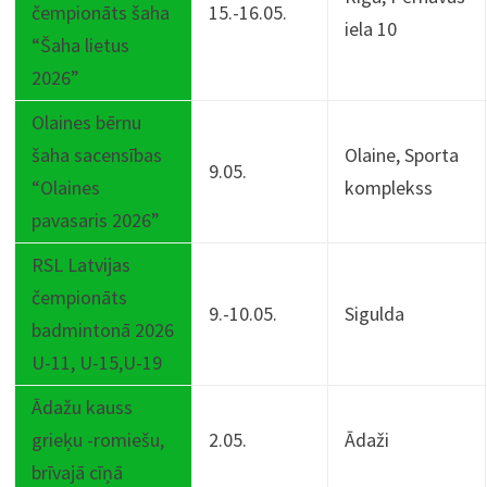
čempionāts šaha
15.-16.05.
iela 10
“Šaha lietus
2026”
Olaines bērnu
šaha sacensības
Olaine, Sporta
9.05.
“Olaines
komplekss
pavasaris 2026”
RSL Latvijas
čempionāts
9.-10.05.
Sigulda
badmintonā 2026
U-11, U-15,U-19
Ādažu kauss
grieķu -romiešu,
2.05.
Ādaži
brīvajā cīņā