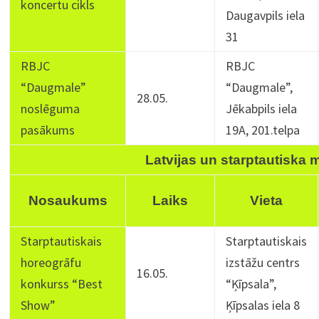
koncertu cikls
Daugavpils iela
31
RBJC
RBJC
“Daugmale”
“Daugmale”,
28.05.
noslēguma
Jēkabpils iela
pasākums
19A, 201.telpa
Latvijas un starptautiska
Nosaukums
Laiks
Vieta
Starptautiskais
Starptautiskais
horeogrāfu
izstāžu centrs
16.05.
konkurss “Best
“Ķīpsala”,
Show”
Ķīpsalas iela 8