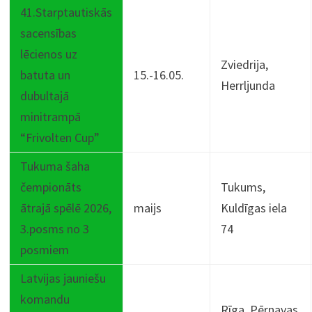
41.Starptautiskās
sacensības
lēcienos uz
Zviedrija,
batuta un
15.-16.05.
Herrljunda
dubultajā
minitrampā
“Frivolten Cup”
Tukuma šaha
čempionāts
Tukums,
ātrajā spēlē 2026,
maijs
Kuldīgas iela
3.posms no 3
74
posmiem
Latvijas jauniešu
komandu
Rīga, Pērnavas