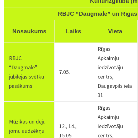
Kultūrizglītība (m
RBJC “Daugmale” un Rīgas
Nosaukums
Laiks
Vieta
Rīgas
RBJC
Apkaimju
“Daugmale”
iedzīvotāju
7.05.
jubilejas svētku
centrs,
pasākums
Daugavpils iela
31
Rīgas
Apkaimju
Mūzikas un deju
12., 14.,
iedzīvotāju
jomu audzēkņu
15.05.
centrs,