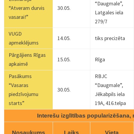
“Daugmale”,
“Atveram durvis
30.05.
Latgales iela
vasarai!”
279/7
VUGD
14.05.
tiks precizēta
apmeklējums
Pārgājiens Rīgas
15.05.
Rīga
apkaimē
Pasākums
RBJC
“Vasaras
“Daugmale”,
30.05.
piedzīvojumu
Jēkabpils iela
starts”
19A, 416.telpa
Interešu izglītības popularizēšana,
Nosaukums
Laiks
Vieta