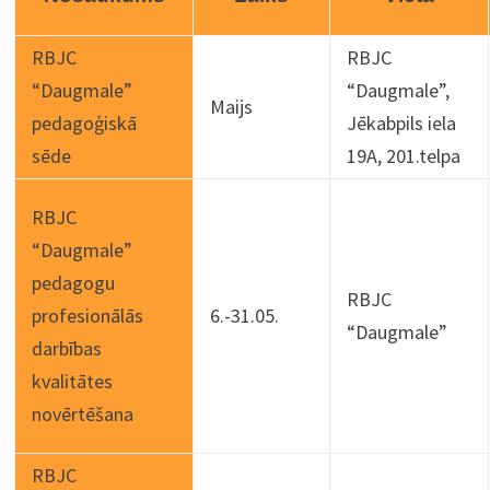
RBJC
RBJC
“Daugmale”
“Daugmale”,
Maijs
pedagoģiskā
Jēkabpils iela
sēde
19A, 201.telpa
RBJC
“Daugmale”
pedagogu
RBJC
profesionālās
6.-31.05.
“Daugmale”
darbības
kvalitātes
novērtēšana
RBJC