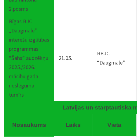
2.posms
Rīgas BJC
„Daugmale”
interešu izglītības
programmas
RBJC
“Šahs” audzēkņu
21.05.
“Daugmale”
2025./2026.
mācību gada
noslēguma
turnīrs
Latvijas un starptautiska
Nosaukums
Laiks
Vieta