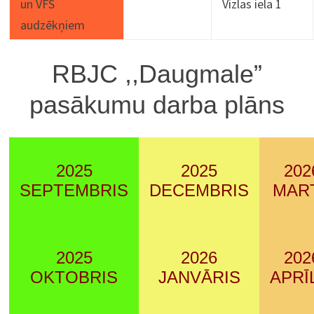
un VFS
Vizlas iela 1
audzēkņiem
RBJC ,,Daugmale”
pasākumu darba plāns
2025
2025
202
SEPTEMBRIS
DECEMBRIS
MAR
2025
2026
202
OKTOBRIS
JANVĀRIS
APRĪ