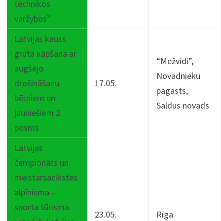
technikos
varžybos”
Latvijas kauss
grūtā kāpšana ar
“Mežvidi”,
augšējo
Novadnieku
drošināšanu
17.05.
pagasts,
bērniem un
Saldus novads
jauniešiem 2.
posms
Latvijas
čempionāts un
meistarsacīkstes
alpīnisma –
sporta tūrisma
23.05.
Rīga