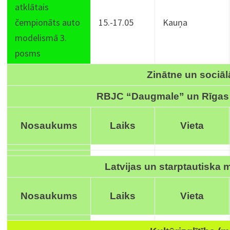
atklātais
čempionāts auto
15.-17.05
Kauņa
modelismā 3.
posms
Zinātne un sociāl
RBJC “Daugmale” un Rīgas
Nosaukums
Laiks
Vieta
Latvijas un starptautiska
Nosaukums
Laiks
Vieta