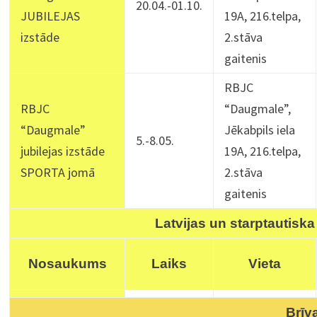
20.04.-01.10.
JUBILEJAS
19A, 216.telpa,
izstāde
2.stāva
gaitenis
RBJC
RBJC
“Daugmale”,
“Daugmale”
Jēkabpils iela
5.-8.05.
jubilejas izstāde
19A, 216.telpa,
SPORTA jomā
2.stāva
gaitenis
Latvijas un starptautisk
Nosaukums
Laiks
Vieta
Brīva