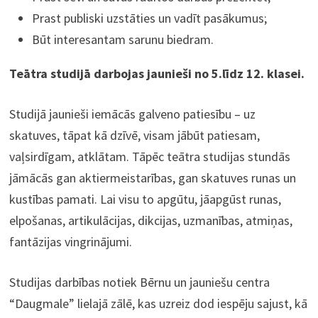
Prast publiski uzstāties un vadīt pasākumus;
Būt interesantam sarunu biedram.
Teātra studijā darbojas jaunieši no 5.līdz 12. klasei.
Studijā jaunieši iemācās galveno patiesību – uz
skatuves, tāpat kā dzīvē, visam jābūt patiesam,
vaļsirdīgam, atklātam. Tāpēc teātra studijas stundās
jāmācās gan aktiermeistarības, gan skatuves runas un
kustības pamati. Lai visu to apgūtu, jāapgūst runas,
elpošanas, artikulācijas, dikcijas, uzmanības, atmiņas,
fantāzijas vingrinājumi.
Studijas darbības notiek Bērnu un jauniešu centra
“Daugmale” lielajā zālē, kas uzreiz dod iespēju sajust, kā