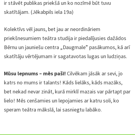
ir stāvēt publikas priekšā un ko nozīmē būt tuvu
skatītājam. (Jēkabpils iela 19a)
Kolektīvs vēl jauns, bet jau ar neordināriem
priekšnesumiem teātra studija ir piedalījusies dažādos
Bērnu un jauniešu centra „Daugmale” pasākumos, kā arī
skatītāju vērtējumam ir sagatavotas lugas un ludziņas.
Mūsu lepnums – mēs paši!
Cilvēkam jāsāk ar sevi, jo
katrs no mums ir talants! Kāds lielāks, kāds mazāks,
bet nekad nevar zināt, kurā mirklī mazais var pārtapt par
lielo! Mēs cenšamies un lepojamies ar katru soli, ko
speram teātra mākslā, lai sasniegtu labāko.