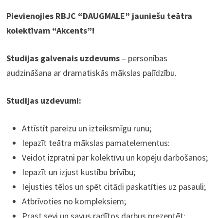
Pievienojies RBJC “DAUGMALE” jauniešu teātra
kolektīvam “Akcents”!
Studijas galvenais uzdevums
– personības
audzināšana ar dramatiskās mākslas palīdzību.
Studijas uzdevumi:
Attīstīt pareizu un izteiksmīgu runu;
Iepazīt teātra mākslas pamatelementus:
Veidot izpratni par kolektīvu un kopēju darbošanos;
Iepazīt un izjust kustību brīvību;
Iejusties tēlos un spēt citādi paskatīties uz pasauli;
Atbrīvoties no kompleksiem;
Prast sevi un savus radītos darbus prezentēt;