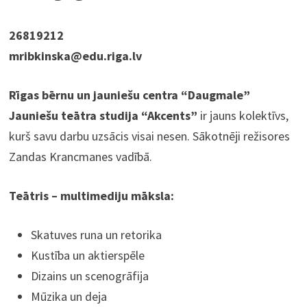
26819212
mribkinska@edu.riga.lv
Rīgas bērnu un jauniešu centra “Daugmale”
Jauniešu teātra studija “Akcents”
ir jauns kolektīvs,
kurš savu darbu uzsācis visai nesen. Sākotnēji režisores
Zandas Krancmanes vadībā.
Teātris – multimediju māksla:
Skatuves runa un retorika
Kustība un aktierspēle
Dizains un scenogrāfija
Mūzika un deja