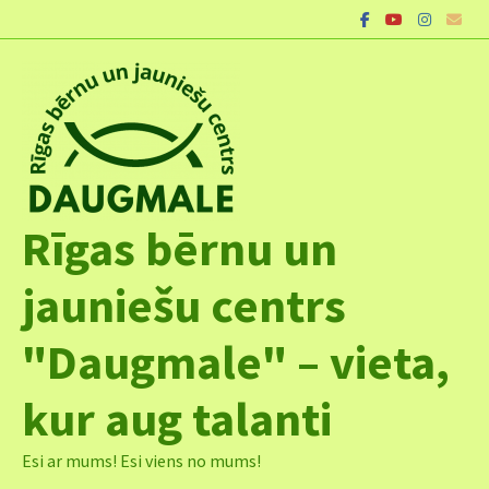
Skip
to
content
Rīgas bērnu un
jauniešu centrs
"Daugmale" – vieta,
kur aug talanti
Esi ar mums! Esi viens no mums!