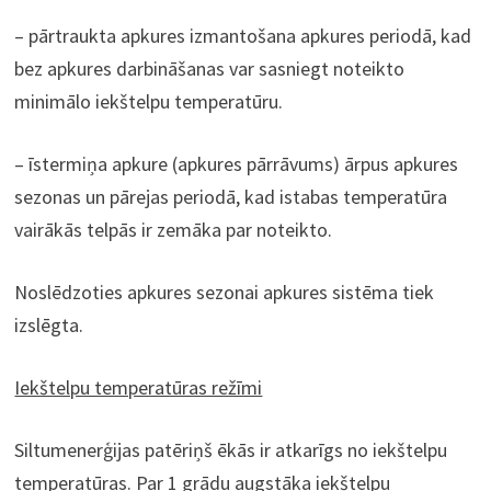
– pārtraukta apkures izmantošana apkures periodā, kad
bez apkures darbināšanas var sasniegt noteikto
minimālo iekštelpu temperatūru.
– īstermiņa apkure (apkures pārrāvums) ārpus apkures
sezonas un pārejas periodā, kad istabas temperatūra
vairākās telpās ir zemāka par noteikto.
Noslēdzoties apkures sezonai apkures sistēma tiek
izslēgta.
Iekštelpu temperatūras režīmi
Siltumenerģijas patēriņš ēkās ir atkarīgs no iekštelpu
temperatūras. Par 1 grādu augstāka iekštelpu