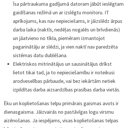
Īsa pārtraukuma gadījumā datoram jābūt ieslēgtam
gaidīšanas režīmā un ar izslēgtu monitoru. IT
aprīkojums, kas nav nepieciešams, ir jāizslēdz ārpus
darba laika (naktīs, nedēļas nogalēs un brīvdienās)
un jāatvieno no tīkla, piemēram izmantojot
pagarinātāju ar slēdzi, ja vien naktī nav paredzēta
sistēmas datu dublēšana.
Elektriskos mitrinātājus un sausinātājus drīkst
lietot tikai tad, ja to nepieciešamību ir noteikusi
arodveselības pārbaude, vai bez iekārtām netiek
izpildītas darba aizsardzības prasības darba vietās.
Ēku un koplietošanas telpu primārais gaismas avots ir
dienasgaisma. Jāizvairās no pastāvīgas logu virsmu
aizēnošanas. Ja iespējams, visas koplietošanas telpas