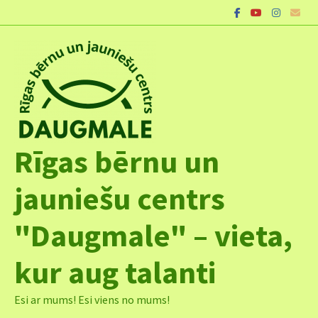
Skip
to
content
Rīgas bērnu un
jauniešu centrs
"Daugmale" – vieta,
kur aug talanti
Esi ar mums! Esi viens no mums!