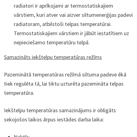
radiatori ir aprīkojami ar termostatiskajiem
vārstiem, kuri atver vai aizver siltumenerģijas padevi
radiatoram, atbilstoši telpas temperatūrai.
Termostatiskajiem vārstiem ir jābūt iestatītiem uz
nepieciešamo temperatūru telpā.
Samazināts iekštelpu temperatūras režīms
Pazeminātā temperatūras režīmā siltuma padeve ēkā
tiek regulēta tā, lai tiktu uzturēta pazemināta telpas
temperatūra.
Iekštelpu temperatūras samazinājums ir obligāts
sekojošos laikos ārpus iestādes darba laika:
Naktīs;