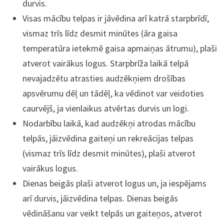
durvis.
Visas mācību telpas ir jāvēdina arī katrā starpbrīdī,
vismaz trīs līdz desmit minūtes (āra gaisa
temperatūra ietekmē gaisa apmaiņas ātrumu), plaši
atverot vairākus logus. Starpbrīža laikā telpā
nevajadzētu atrasties audzēkņiem drošības
apsvērumu dēļ un tādēļ, ka vēdinot var veidoties
caurvējš, ja vienlaikus atvērtas durvis un logi.
Nodarbību laikā, kad audzēkņi atrodas mācību
telpās, jāizvēdina gaiteņi un rekreācijas telpas
(vismaz trīs līdz desmit minūtes), plaši atverot
vairākus logus.
Dienas beigās plaši atverot logus un, ja iespējams
arī durvis, jāizvēdina telpas. Dienas beigās
vēdināšanu var veikt telpās un gaiteņos, atverot