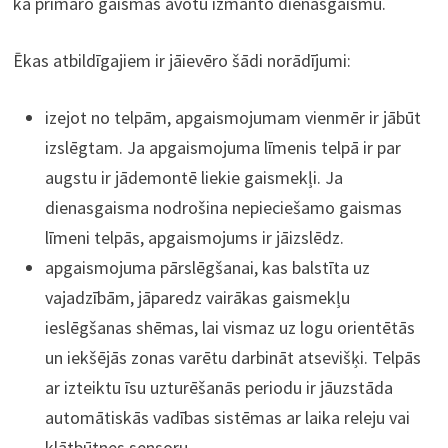
kā primāro gaismas avotu izmanto dienasgaismu.
Ēkas atbildīgajiem ir jāievēro šādi norādījumi:
izejot no telpām, apgaismojumam vienmēr ir jābūt
izslēgtam. Ja apgaismojuma līmenis telpā ir par
augstu ir jādemontē liekie gaismekļi. Ja
dienasgaisma nodrošina nepieciešamo gaismas
līmeni telpās, apgaismojums ir jāizslēdz.
apgaismojuma pārslēgšanai, kas balstīta uz
vajadzībām, jāparedz vairākas gaismekļu
ieslēgšanas shēmas, lai vismaz uz logu orientētās
un iekšējās zonas varētu darbināt atsevišķi. Telpās
ar izteiktu īsu uzturēšanās periodu ir jāuzstāda
automātiskās vadības sistēmas ar laika releju vai
klātbūtnes sensoru.