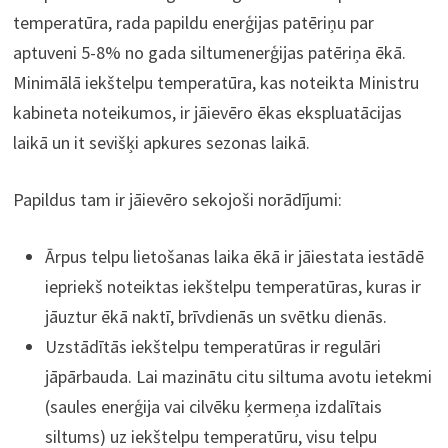
temperatūra, rada papildu enerģijas patēriņu par
aptuveni 5-8% no gada siltumenerģijas patēriņa ēkā.
Minimālā iekštelpu temperatūra, kas noteikta Ministru
kabineta noteikumos, ir jāievēro ēkas ekspluatācijas
laikā un it sevišķi apkures sezonas laikā.
Papildus tam ir jāievēro sekojoši norādījumi:
Ārpus telpu lietošanas laika ēkā ir jāiestata iestādē
iepriekš noteiktas iekštelpu temperatūras, kuras ir
jāuztur ēkā naktī, brīvdienās un svētku dienās.
Uzstādītās iekštelpu temperatūras ir regulāri
jāpārbauda. Lai mazinātu citu siltuma avotu ietekmi
(saules enerģija vai cilvēku ķermeņa izdalītais
siltums) uz iekštelpu temperatūru, visu telpu