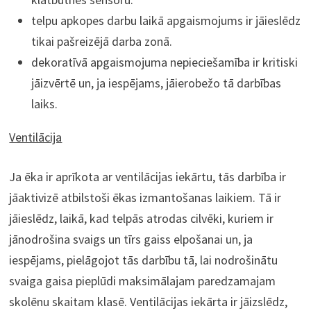
telpu apkopes darbu laikā apgaismojums ir jāieslēdz
tikai pašreizējā darba zonā.
dekoratīvā apgaismojuma nepieciešamība ir kritiski
jāizvērtē un, ja iespējams, jāierobežo tā darbības
laiks.
Ventilācija
Ja ēka ir aprīkota ar ventilācijas iekārtu, tās darbība ir
jāaktivizē atbilstoši ēkas izmantošanas laikiem. Tā ir
jāieslēdz, laikā, kad telpās atrodas cilvēki, kuriem ir
jānodrošina svaigs un tīrs gaiss elpošanai un, ja
iespējams, pielāgojot tās darbību tā, lai nodrošinātu
svaiga gaisa pieplūdi maksimālajam paredzamajam
skolēnu skaitam klasē. Ventilācijas iekārta ir jāizslēdz,