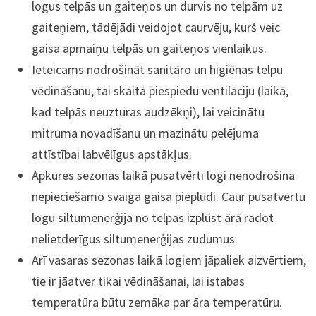
logus telpās un gaiteņos un durvis no telpām uz
gaiteņiem, tādējādi veidojot caurvēju, kurš veic
gaisa apmaiņu telpās un gaiteņos vienlaikus.
Ieteicams nodrošināt sanitāro un higiēnas telpu
vēdināšanu, tai skaitā piespiedu ventilāciju (laikā,
kad telpās neuzturas audzēkņi), lai veicinātu
mitruma novadīšanu un mazinātu pelējuma
attīstībai labvēlīgus apstākļus.
Apkures sezonas laikā pusatvērti logi nenodrošina
nepieciešamo svaiga gaisa pieplūdi. Caur pusatvērtu
logu siltumenerģija no telpas izplūst ārā radot
nelietderīgus siltumenerģijas zudumus.
Arī vasaras sezonas laikā logiem jāpaliek aizvērtiem,
tie ir jāatver tikai vēdināšanai, lai istabas
temperatūra būtu zemāka par āra temperatūru.