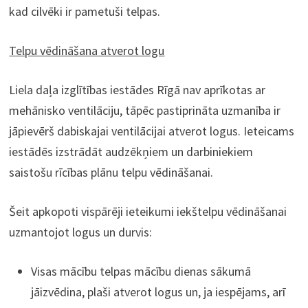
kad cilvēki ir pametuši telpas.
Telpu vēdināšana atverot logu
Liela daļa izglītības iestādes Rīgā nav aprīkotas ar
mehānisko ventilāciju, tāpēc pastiprināta uzmanība ir
jāpievērš dabiskajai ventilācijai atverot logus. Ieteicams
iestādēs izstrādāt audzēkņiem un darbiniekiem
saistošu rīcības plānu telpu vēdināšanai.
Šeit apkopoti vispārēji ieteikumi iekštelpu vēdināšanai
uzmantojot logus un durvis:
Visas mācību telpas mācību dienas sākumā
jāizvēdina, plaši atverot logus un, ja iespējams, arī