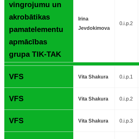
vingrojumu un
akrobātikas
Irina
0.i.p.2
pamatelementu
Jevd
okimova
apmācības
grupa TIK-TAK
VFS
Vita Shakura
0.i.p.1
VFS
Vita Shakura
0.i.p.2
VFS
Vita Shakura
0.i.p.3