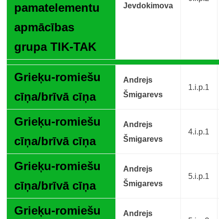
pamatelementu
Jevdokimova
apmācības
grupa TIK-TAK
Grieķu-romiešu
Andrejs
1.i.p.1
cīņa/brīvā cīņa
Šmigarevs
Grieķu-romiešu
Andrejs
4.i.p.1
cīņa/brīvā cīņa
Šmigarevs
Grieķu-romiešu
Andrejs
5.i.p.1
cīņa/brīvā cīņa
Šmigarevs
Grieķu-romiešu
Andrejs