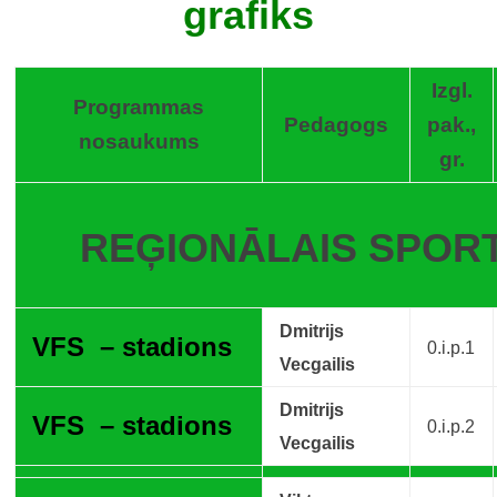
grafiks
Izgl.
Programmas
Pedagogs
pak.,
nosaukums
gr.
REĢIONĀLAIS SPOR
Dmitrijs
VFS – stadions
0.i.p.1
Vecgailis
Dmitrijs
VFS – stadions
0.i.p.2
Vecgailis