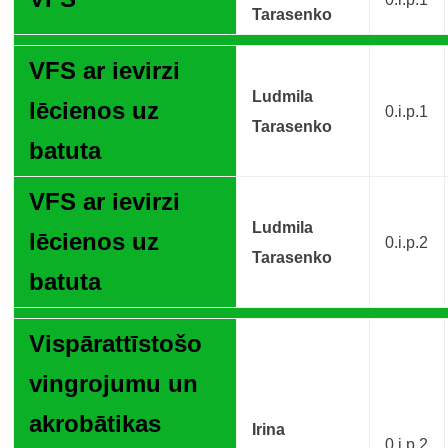
Tarasenko
VFS ar ievirzi
Ludmila
lēcienos uz
0.i.p.1
Tarasenko
batuta
VFS ar ievirzi
Ludmila
lēcienos uz
0.i.p.2
Tarasenko
batuta
Vispārattīstošo
vingrojumu un
akrobātikas
Irina
0.i.p.2