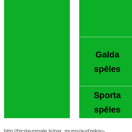
Galda
spēles
Sporta
spēles
http://bjcdaugmale.lv/par_mums/audzeknu-