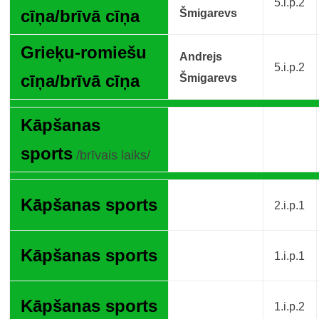
5.i.p.2
cīņa/brīvā cīņa
Šmigarevs
Grieķu-romiešu
Andrejs
5.i.p.2
cīņa/brīvā cīņa
Šmigarevs
Kāpšanas
sports
/brīvais laiks/
Kāpšanas sports
2.i.p.1
Kāpšanas sports
1.i.p.1
Kāpšanas sports
1.i.p.2