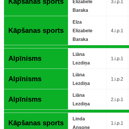
Kāpšanas sports
Elizabete
3.i.p.1
Baraka
Elza
Kāpšanas sports
Elizabete
4.i.p.1
Baraka
Liāna
Alpīnisms
1.i.p.1
Lezdiņa
Liāna
Alpīnisms
1.i.p.2
Lezdiņa
Liāna
Alpīnisms
2.i.p.1
Lezdiņa
Linda
Kāpšanas sports
1.i.p.1
Ansone