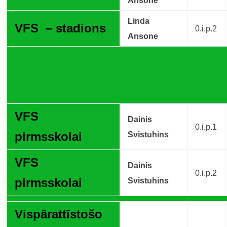
Ansone
Linda
VFS – stadions
0.i.p.2
Ansone
VFS
Dainis
0.i.p.1
pirmsskolai
Svistuhins
VFS
Dainis
0.i.p.2
pirmsskolai
Svistuhins
Vispārattīstošo