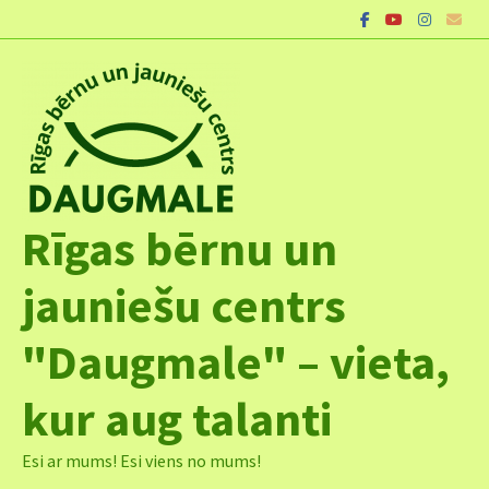
Skip
to
content
Rīgas bērnu un
jauniešu centrs
"Daugmale" – vieta,
kur aug talanti
Esi ar mums! Esi viens no mums!