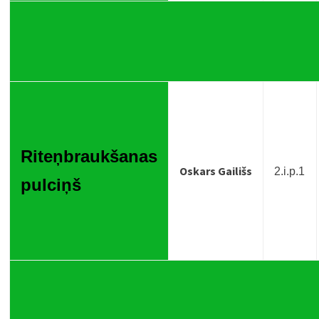
Riteņbraukšanas
Oskars Gailišs
2.i.p.1
pulciņš