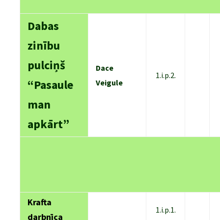
Dabas
zinību
pulciņš
Dace
1.i.p.2.
“Pasaule
Veigule
man
apkārt”
Krafta
1.i.p.1.
darbnīca