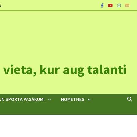
s
vieta, kur aug talanti
UN SPORTA PASĀKUMI
NOMETNES