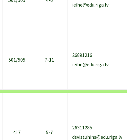
501/505
4-6
ieihe@edu.riga.lv
26891216
501/505
7-11
ieihe@edu.riga.lv
26311285
417
5-7
dsvistuhins@edu.riga.lv