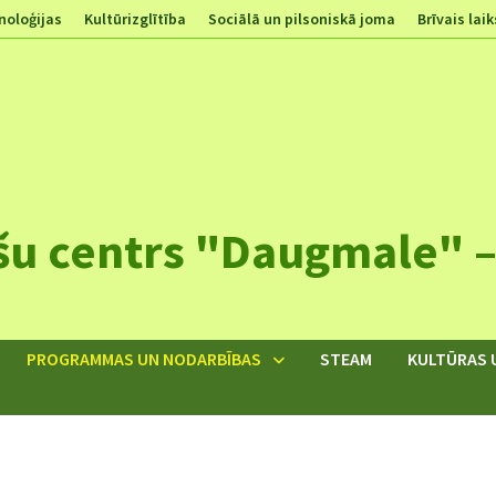
noloģijas
Kultūrizglītība
Sociālā un pilsoniskā joma
Brīvais laik
šu centrs "Daugmale" – 
PROGRAMMAS UN NODARBĪBAS
STEAM
KULTŪRAS 