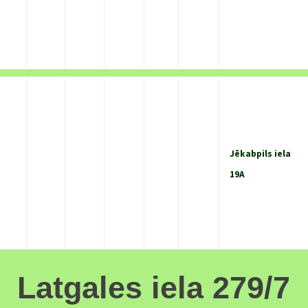
Jēkabpils iela
19A
Latgales iela 279/7