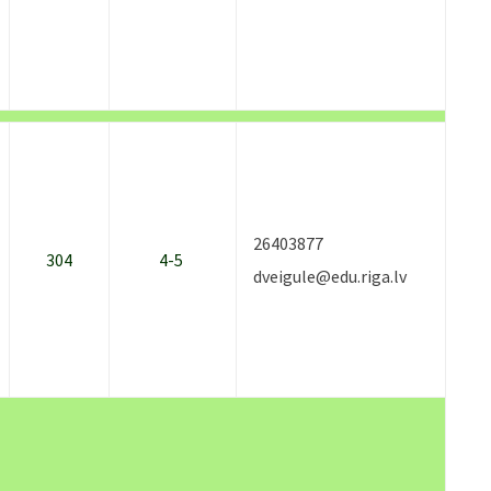
26403877
304
4-5
dveigule@edu.riga.lv