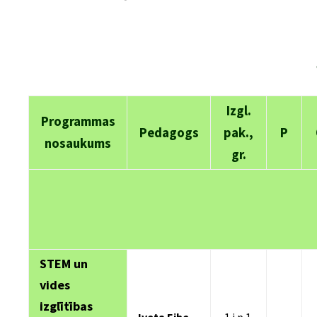
Izgl.
Programmas
Pedagogs
pak.,
P
nosaukums
gr.
STEM un
vides
izglītības