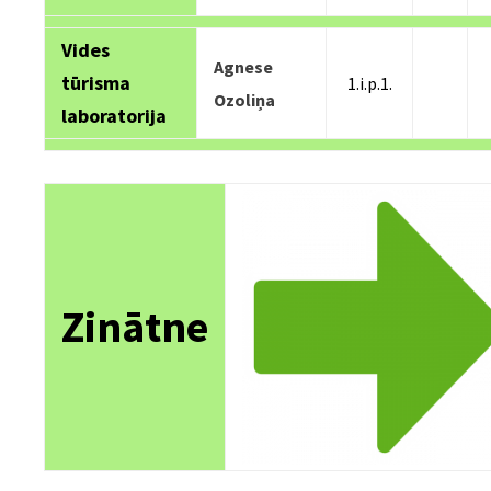
Vides
Agnese
tūrisma
1.i.p.1.
Ozoliņa
laboratorija
Zinātne