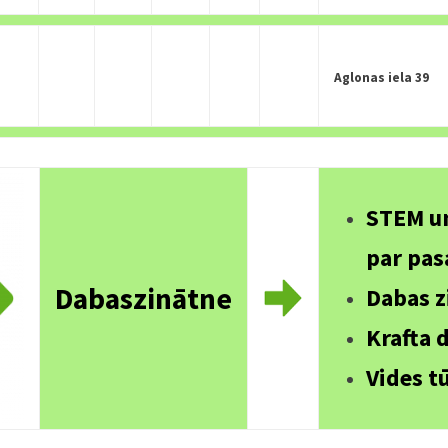
Aglonas iela 39
STEM un
par pas
Dabaszinātne
Dabas z
Krafta 
Vides t