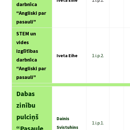
Iveta Eihe
1.i.p.1.
darbnīca
“Angliski par
pasauli”
STEM un
vides
izglītības
Iveta Eihe
1.i.p.2.
darbnīca
“Angliski par
pasauli”
Dabas
zinību
pulciņš
Dainis
1.i.p.1.
“Pasaule
Svistuhins