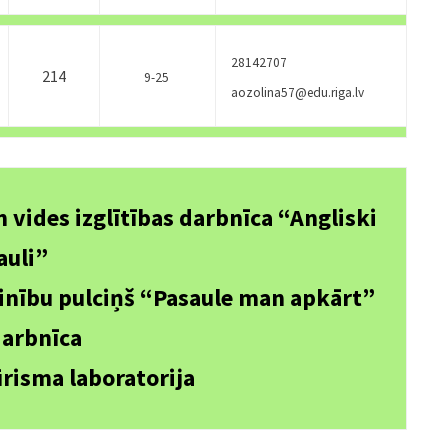
28142707
214
9-25
aozolina57@edu.riga.lv
 vides izglītības darbnīca “Angliski
auli”
inību pulciņš “Pasaule man apkārt”
darbnīca
ūrisma laboratorija