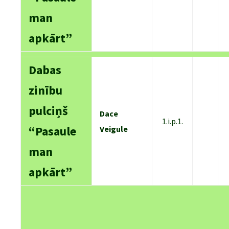
man
apkārt”
Dabas
zinību
pulciņš
Dace
1.i.p.1.
“Pasaule
Veigule
man
apkārt”