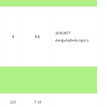
26403877
4
4-6
dveigule@edu.riga.lv
213
7-16