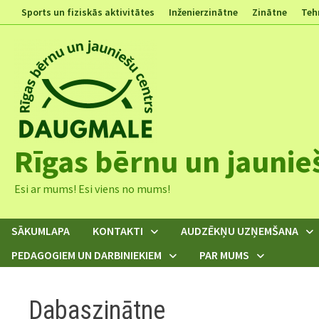
Skip
Sports un fiziskās aktivitātes
Inženierzinātne
Zinātne
Teh
to
content
Rīgas bērnu un jaunie
Esi ar mums! Esi viens no mums!
SĀKUMLAPA
KONTAKTI
AUDZĒKŅU UZŅEMŠANA
PEDAGOGIEM UN DARBINIEKIEM
PAR MUMS
Dabaszinātne