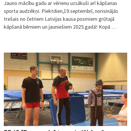
Jauno mācību gadu ar vērienu uzsākuši arī kāpšanas
sporta audzēkņi. Piektdien,19.septembrī, norisinājās
trešais no četriem Latvijas kausa posmiem grūtajā
kāpšanā bērniem un jauniešiem 2025.gadā! Kopā …