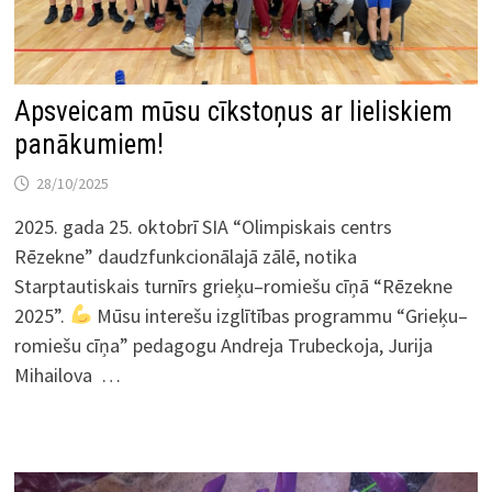
Apsveicam mūsu cīkstoņus ar lieliskiem
panākumiem!
28/10/2025
2025. gada 25. oktobrī SIA “Olimpiskais centrs
Rēzekne” daudzfunkcionālajā zālē, notika
Starptautiskais turnīrs grieķu–romiešu cīņā “Rēzekne
2025”.
Mūsu interešu izglītības programmu “Grieķu–
romiešu cīņa” pedagogu Andreja Trubeckoja, Jurija
Mihailova …