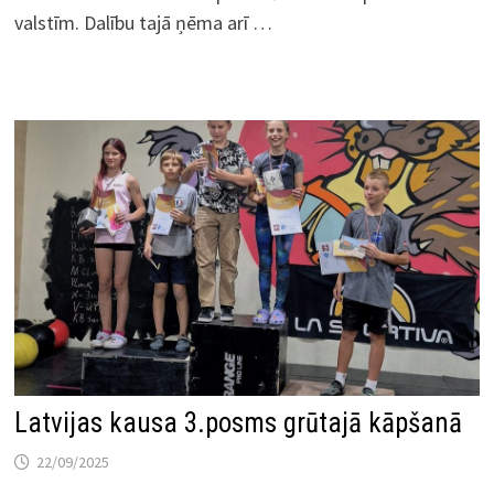
valstīm. Dalību tajā ņēma arī …
Latvijas kausa 3.posms grūtajā kāpšanā
22/09/2025