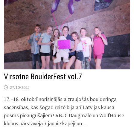
Virsotne BoulderFest vol.7
27/10/2025
17.–18. oktobrī norisinājās aizraujošās boulderinga
sacensības, kas šogad reizē bija arī Latvijas kausa
posms pieaugušajiem! RBJC Daugmale un WolfHouse
klubus pārstāvēja 7 jaunie kāpēji un …