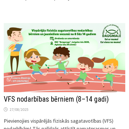
VFS nodarbības bērniem (8–14 gadi)
27/08/2025
Pievienojies vispārējās fiziskās sagatavotības (VFS)
nodarbībām! Tās palīdzēs attīstīt pamatprasmes un