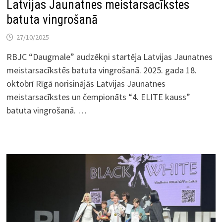
Latvijas Jaunatnes meistarsacīkstes
batuta vingrošanā
27/10/2025
RBJC “Daugmale” audzēkņi startēja Latvijas Jaunatnes
meistarsacīkstēs batuta vingrošanā. 2025. gada 18.
oktobrī Rīgā norisinājās Latvijas Jaunatnes
meistarsacīkstes un čempionāts “4. ELITE kauss”
batuta vingrošanā. …