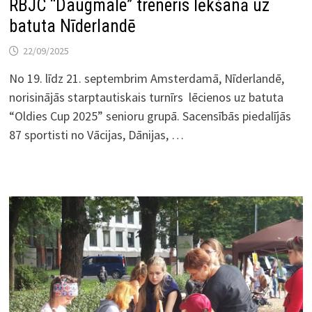
RBJC “Daugmale” treneris lēkšanā uz
batuta Nīderlandē
22/09/2025
No 19. līdz 21. septembrim Amsterdamā, Nīderlandē,
norisinājās starptautiskais turnīrs lēcienos uz batuta
“Oldies Cup 2025” senioru grupā. Sacensībās piedalījās
87 sportisti no Vācijas, Dānijas, …