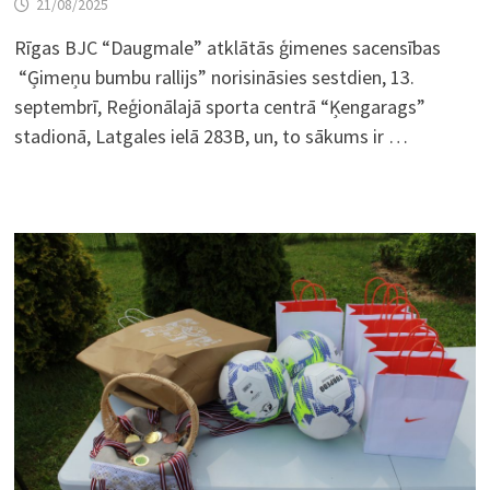
21/08/2025
Rīgas BJC “Daugmale” atklātās ģimenes sacensības
“Ģimeņu bumbu rallijs” norisināsies sestdien, 13.
septembrī, Reģionālajā sporta centrā “Ķengarags”
stadionā, Latgales ielā 283B, un, to sākums ir …