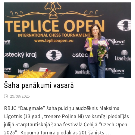
Šaha panākumi vasarā
29/08/2025
RBJC “Daugmale” šaha pulciņu audzēknis Maksims
Līgotnis (13 gadi, trenere Poļina Ni) veiksmīgi piedalījās
jūlijā Starptautiskajā šaha festivālā Čehijā “Czech Open
2025”. Kopumā turnīrā piedalījās 201 šahists …