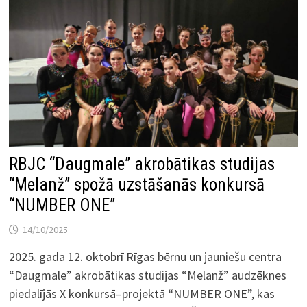
RBJC “Daugmale” akrobātikas studijas
“Melanž” spožā uzstāšanās konkursā
“NUMBER ONE”
14/10/2025
2025. gada 12. oktobrī Rīgas bērnu un jauniešu centra
“Daugmale” akrobātikas studijas “Melanž” audzēknes
piedalījās X konkursā–projektā “NUMBER ONE”, kas