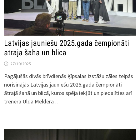
Latvijas jauniešu 2025.gada čempionāti
ātrajā šahā un blicā
27/10/2025
Pagājušās divās brīvdienās Ķīpsalas izstāžu zāles telpās
norisinājās Latvijas jauniešu 2025.gada čempionāti
ātrajā šahā un blicā, kuros spēja iekļūt un piedalīties arī
trenera Ulda Meldera …