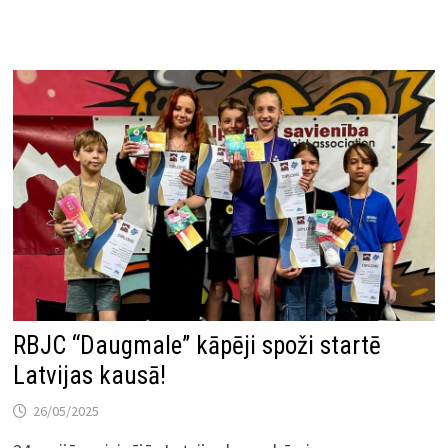
RBJC “Daugmale” kāpēji spoži startē
Latvijas kausā!
26/05/2025