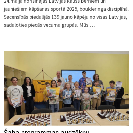
24.maijā norisinājās Latvijas kauss bērniem un
jauniešiem kāpšanas sportā 2025, boulderinga disciplīnā.
Sacensībās piedalījās 139 jauno kāpēju no visas Latvijas,
sadaloties piecās vecuma grupās. Mūs …
Šaha programmas audzēkņu