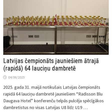
Latvijas čempionāts jauniešiem ātrajā
(rapidā) 64 lauciņu dambretē
04/06/2025
2025. gada 31. maijā notikušais Latvijas čempionāts
rapidā 64 lauciņu dambretē jauniešiem “Radisson Blu
Daugava Hotel” konferenču telpās pulcēja spēcīgākos
dambretistus no visas Latvijas U8 līdz U19 …