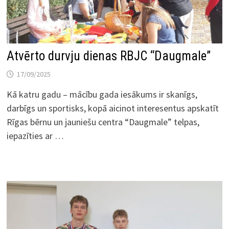
Atvērto durvju dienas RBJC “Daugmale”
17/09/2025
Kā katru gadu – mācību gada iesākums ir skanīgs,
darbīgs un sportisks, kopā aicinot interesentus apskatīt
Rīgas bērnu un jauniešu centra “Daugmale” telpas,
iepazīties ar …