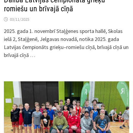
romiešu un brīvajā cīņā
03/11/2025
2025. gada 1. novembrī Staļģenes sporta hallē, Skolas
ielā 2, Staļģenē, Jelgavas novadā, notika 2025. gada
Latvijas čempionāts grieķu–romiešu cīņā, brīvajā cīņā un
brīvajā cīņā …