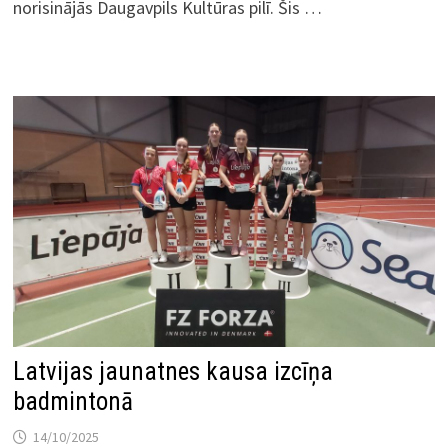
norisinājās Daugavpils Kultūras pilī. Šis …
Latvijas jaunatnes kausa izcīņa
badmintonā
14/10/2025