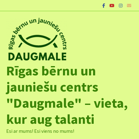
Skip
to
content
Rīgas bērnu un
jauniešu centrs
"Daugmale" – vieta,
kur aug talanti
Esi ar mums! Esi viens no mums!