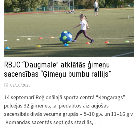
RBJC “Daugmale” atklātās ģimeņu
sacensības “Ģimeņu bumbu rallijs”
02/10/2025
14.septembrī Reģionālajā sporta centrā “Ķengarags”
pulcējās 32 ģimenes, lai piedalītos aizraujošās
sacensībās divās vecuma grupās – 5–10 g.v. un 11–16 g.v.
Komandas sacentās septiņās stacijās, …