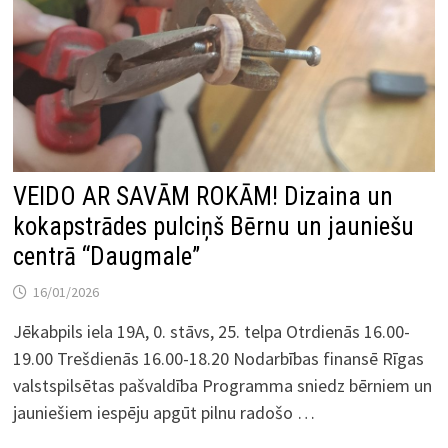
VEIDO AR SAVĀM ROKĀM! Dizaina un
kokapstrādes pulciņš Bērnu un jauniešu
centrā “Daugmale”
16/01/2026
Jēkabpils iela 19A, 0. stāvs, 25. telpa Otrdienās 16.00-
19.00 Trešdienās 16.00-18.20 Nodarbības finansē Rīgas
valstspilsētas pašvaldība Programma sniedz bērniem un
jauniešiem iespēju apgūt pilnu radošo …