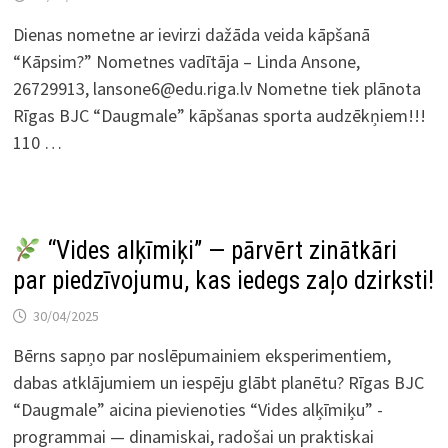
Dienas nometne ar ievirzi dažāda veida kāpšanā
“Kāpsim?” Nometnes vadītāja – Linda Ansone,
26729913, lansone6@edu.riga.lv Nometne tiek plānota
Rīgas BJC “Daugmale” kāpšanas sporta audzēkņiem!!!
110 …
“Vides alķīmiķi” — pārvērt zinātkāri
par piedzīvojumu, kas iedegs zaļo dzirksti!
30/04/2025
Bērns sapņo par noslēpumainiem eksperimentiem,
dabas atklājumiem un iespēju glābt planētu? Rīgas BJC
“Daugmale” aicina pievienoties “Vides alķīmiķu” ­
programmai — dinamiskai, radošai un praktiskai