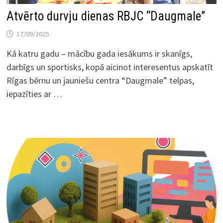
Atvērto durvju dienas RBJC “Daugmale”
17/09/2025
Kā katru gadu – mācību gada iesākums ir skanīgs,
darbīgs un sportisks, kopā aicinot interesentus apskatīt
Rīgas bērnu un jauniešu centra “Daugmale” telpas,
iepazīties ar …