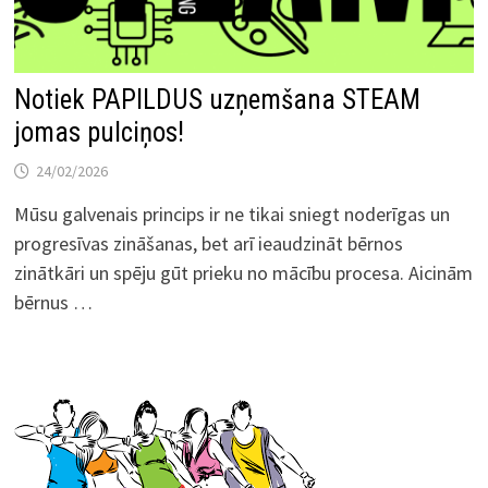
Notiek PAPILDUS uzņemšana STEAM
jomas pulciņos!
24/02/2026
Mūsu galvenais princips ir ne tikai sniegt noderīgas un
progresīvas zināšanas, bet arī ieaudzināt bērnos
zinātkāri un spēju gūt prieku no mācību procesa. Aicinām
bērnus …