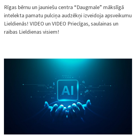
Rīgas bērnu un jauniešu centra “Daugmale” mākslīgā
intelekta pamatu pulciņa audzēkņi izveidoja apsveikumu
Lieldienās! VIDEO un VIDEO Priecīgas, saulainas un
raibas Lieldienas visiem!