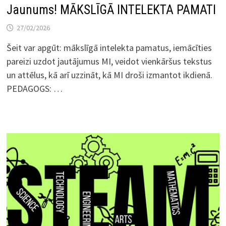
Jaunums! MĀKSLĪGĀ INTELEKTA PAMATI
27/02/2026
Šeit var apgūt: mākslīgā intelekta pamatus, iemācīties
pareizi uzdot jautājumus MI, veidot vienkāršus tekstus
un attēlus, kā arī uzzināt, kā MI droši izmantot ikdienā.
PEDAGOGS: …