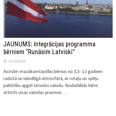
JAUNUMS: Integrācijas programma
bērniem “Runāsim Latviski”
31/03/2025
Aicinām mazākumtautību bērnus no 3,5 -12 gadiem
radošā un labvēlīgā atmosfērā, ar rotaļu un spēļu
palīdzību apgūt latviešu valodu. Nodarbībās bērni
attīstīs visas valodas prasmes …