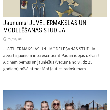
Jaunums! JUVELIERMĀKSLAS UN
MODELĒŠANAS STUDIJA
22/04/2025
JUVELIERMĀKSLAS UN MODELĒŠANAS STUDIJA
atvērta jauniem interesentiem! Padari idejas dzīvas!
Aicinām bērnus un jauniešus (vecumā no 9 līdz 25
gadiem) brīvā atmosfērā ļauties radošumam …