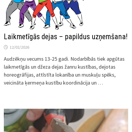
Laikmetīgās dejas – papildus uzņemšana!
12/02/2026
Audzēkņu vecums 13-25 gadi. Nodarbībās tiek apgūtas
laikmetīgās un džeza dejas žanru kustības, dejotas
horeogrāfijas, attīstīta lokanība un muskuļu spēks,
veicināta ķermeņa kustību koordinācija un …