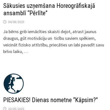
Sākusies uzņemšana Horeogrāfiskajā
ansamblī “Pērlīte”
04/08/2025
Ja bērns grib iemācīties skaisti dejot, atrast jaunus
draugus, gūt motivāciju un ticību saviem spēkiem,
veicināt fizisko attīstību, priecāties un labi pavadīt savu
brīvo laiku, …
PIESAKIES! Dienas nometne “Kāpsim?”
20/05/2025