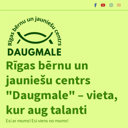
Skip
to
content
Rīgas bērnu un
jauniešu centrs
"Daugmale" – vieta,
kur aug talanti
Esi ar mums! Esi viens no mums!