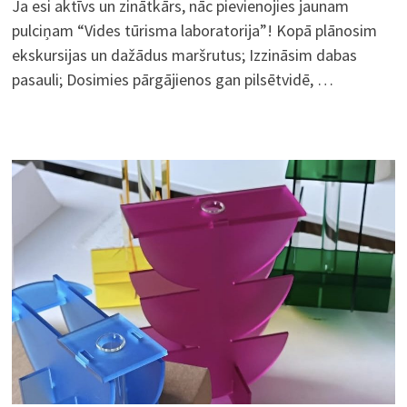
Ja esi aktīvs un zinātkārs, nāc pievienojies jaunam
pulciņam “Vides tūrisma laboratorija”! Kopā plānosim
ekskursijas un dažādus maršrutus; Izzināsim dabas
pasauli; Dosimies pārgājienos gan pilsētvidē, …