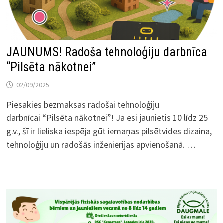
JAUNUMS! Radoša tehnoloģiju darbnīca
“Pilsēta nākotnei”
02/09/2025
Piesakies bezmaksas radošai tehnoloģiju
darbnīcai “Pilsēta nākotnei”! Ja esi jaunietis 10 līdz 25
g.v., šī ir lieliska iespēja gūt iemaņas pilsētvides dizaina,
tehnoloģiju un radošās inženierijas apvienošanā. …