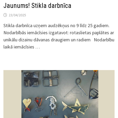
Jaunums! Stikla darbnīca
23/04/2025
Stikla darbnīca uzņem audzēkņus no 9 līdz 25 gadiem.
Nodarbībās iemācīsies izgatavot: rotaslietas paplātes ar
unikālu dizainu dāvanas draugiem un radiem Nodarbību
laikā iemācīsies …