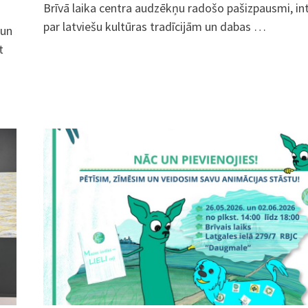
Brīvā laika centra audzēkņu radošo pašizpausmi, in
par latviešu kultūras tradīcijām un dabas …
 un
t