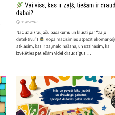
Vai viss, kas ir zaļš, tiešām ir drau
dabai?
21/05/2026
a
Nāc uz aizraujošu pasākumu un kļūsti par “zaļo
detektīvu”!
Kopā mācīsimies atpazīt ekomarķē
atklāsim, kas ir zaļmaldināšana, un uzzināsim, kā
izvēlēties patiešām videi draudzīgus …