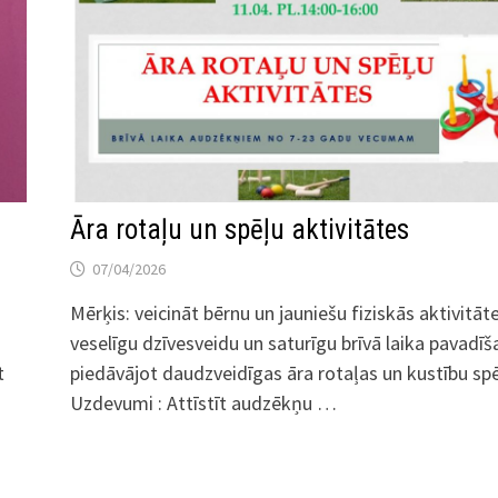
Āra rotaļu un spēļu aktivitātes
07/04/2026
Mērķis: veicināt bērnu un jauniešu fiziskās aktivitāte
veselīgu dzīvesveidu un saturīgu brīvā laika pavadīš
t
piedāvājot daudzveidīgas āra rotaļas un kustību spē
Uzdevumi : Attīstīt audzēkņu …