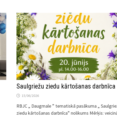
Saulgriežu ziedu kārtošanas darbnīca
15/06/2026
RBJC „ Daugmale ” tematiskā pasākuma „ Saulgrie
ziedu kārtošanas darbnīca” nolikums Mērķis: veicin