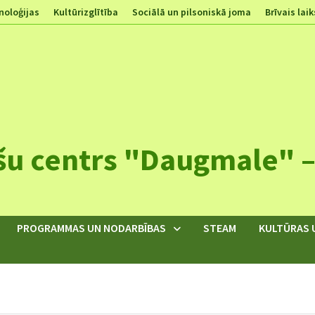
noloģijas
Kultūrizglītība
Sociālā un pilsoniskā joma
Brīvais laik
šu centrs "Daugmale" – 
PROGRAMMAS UN NODARBĪBAS
STEAM
KULTŪRAS 