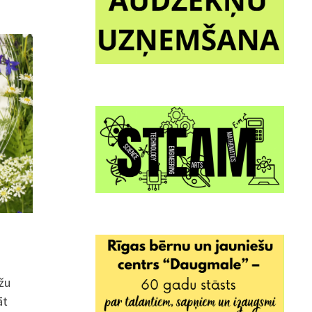
žu
āt