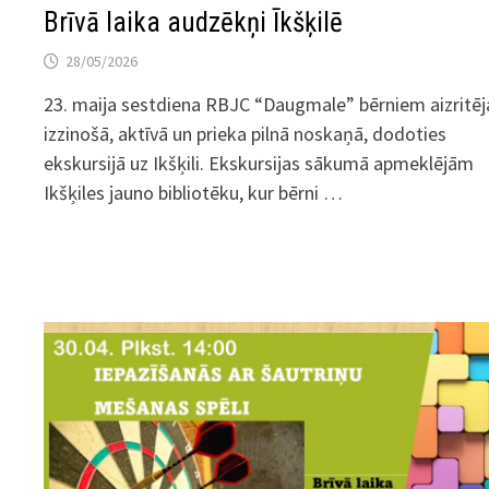
Brīvā laika audzēkņi Īkšķilē
28/05/2026
23. maija sestdiena RBJC “Daugmale” bērniem aizritēj
izzinošā, aktīvā un prieka pilnā noskaņā, dodoties
ekskursijā uz Ikšķili. Ekskursijas sākumā apmeklējām
Ikšķiles jauno bibliotēku, kur bērni …