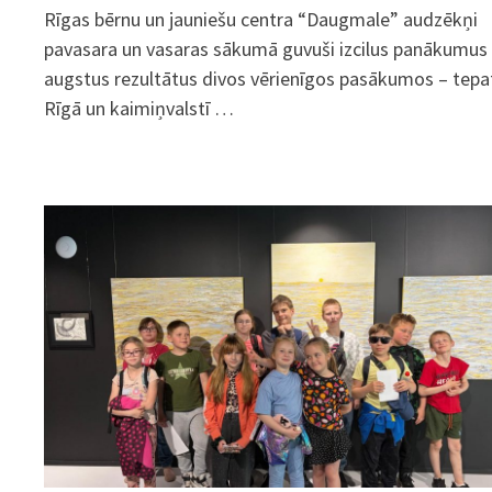
Rīgas bērnu un jauniešu centra “Daugmale” audzēkņi
pavasara un vasaras sākumā guvuši izcilus panākumus
augstus rezultātus divos vērienīgos pasākumos – tepa
Rīgā un kaimiņvalstī …