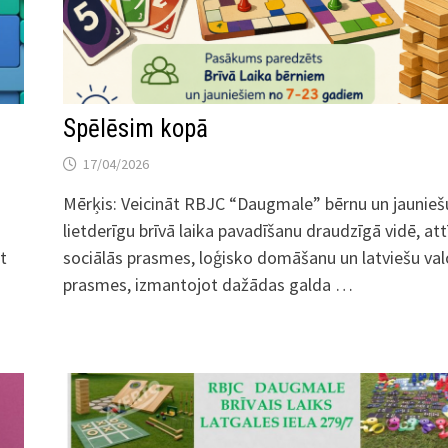
Spēlēsim kopā
17/04/2026
Mērķis: Veicināt RBJC “Daugmale” bērnu un jaunieš
lietderīgu brīvā laika pavadīšanu draudzīgā vidē, att
t
sociālās prasmes, loģisko domāšanu un latviešu va
prasmes, izmantojot dažādas galda …