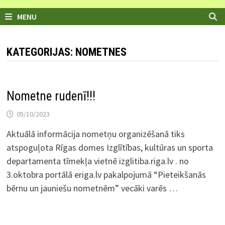
MENU
KATEGORIJAS: NOMETNES
Nometne rudenī!!!
05/10/2023
Aktuālā informācija nometņu organizēšanā tiks
atspoguļota Rīgas domes Izglītības, kultūras un sporta
departamenta tīmekļa vietnē izglitiba.riga.lv . no
3.oktobra portālā eriga.lv pakalpojumā “Pieteikšanās
bērnu un jauniešu nometnēm” vecāki varēs …