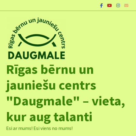
Skip
to
content
Rīgas bērnu un
jauniešu centrs
"Daugmale" – vieta,
kur aug talanti
Esi ar mums! Esi viens no mums!