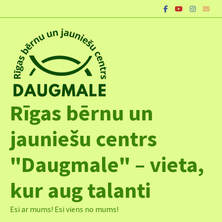
Skip
to
content
Rīgas bērnu un
jauniešu centrs
"Daugmale" – vieta,
kur aug talanti
Esi ar mums! Esi viens no mums!