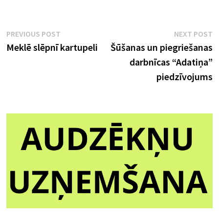
Ziņu
Previous
N
PREVIOUS POST
NEXT POST
post:
p
Meklē slēpnī kartupeli
Šūšanas un piegriešanas
izvēlne
darbnīcas “Adatiņa”
piedzīvojums