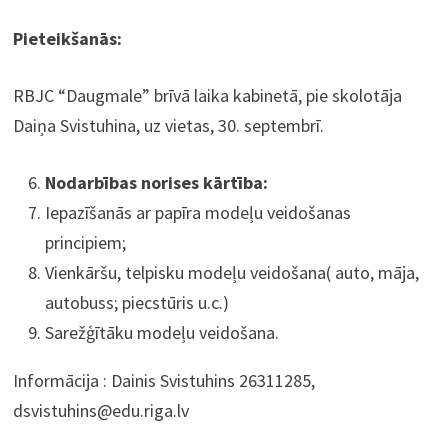
Pieteikšanās:
RBJC “Daugmale” brīvā laika kabinetā, pie skolotāja
Daiņa Svistuhina, uz vietas, 30. septembrī.
Nodarbības norises kārtība:
Iepazīšanās ar papīra modeļu veidošanas
principiem;
Vienkāršu, telpisku modeļu veidošana( auto, māja,
autobuss; piecstūris u.c.)
Sarežģītāku modeļu veidošana.
Informācija : Dainis Svistuhins 26311285,
dsvistuhins@edu.riga.lv