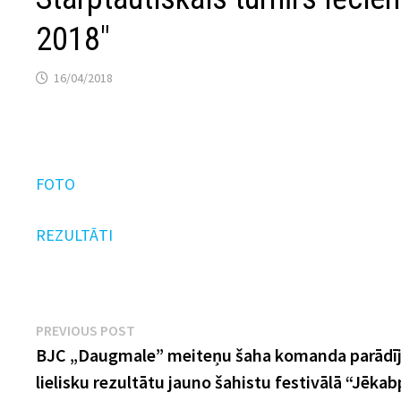
2018″
16/04/2018
FOTO
REZULTĀTI
Ziņu
Previous
PREVIOUS POST
post:
BJC „Daugmale” meiteņu šaha komanda parādī
izvēlne
lielisku rezultātu jauno šahistu festivālā “Jēkab