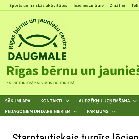
Skip
Sports un fiziskās aktivitātes
Inženierzinātne
Zinātne
Teh
to
content
Rīgas bērnu un jaunie
Esi ar mums! Esi viens no mums!
SĀKUMLAPA
KONTAKTI
AUDZĒKŅU UZŅEMŠANA
PEDAGOGIEM UN DARBINIEKIEM
PAR MUMS
Starptautiskais turnīrs lēcie