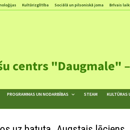
noloģijas
Kultūrizglītība
Sociālā un pilsoniskā joma
Brīvais laik
šu centrs "Daugmale" – 
PROGRAMMAS UN NODARBĪBAS
STEAM
KULTŪRAS 
nos uz batuta „Augstais lēciens