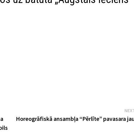
NEX
ja
Horeogrāfiskā ansambļa “Pērlīte” pavasara j
pils