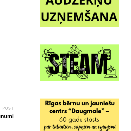
Next
T POST
post:
aunumi