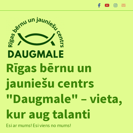
Skip
to
content
Rīgas bērnu un
jauniešu centrs
"Daugmale" – vieta,
kur aug talanti
Esi ar mums! Esi viens no mums!