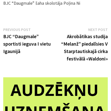
BJC “Daugmale” šaha skolotāja Poļina Ni
Ziņu
Previous
N
PREVIOUS POST
NEXT POST
post:
p
BJC “Daugmale”
Akrobātikas studija
izvēlne
sportisti ieguva I vietu
“Melanž” piedalīsies V
Igaunijā
Starptautiskajā cirka
festivālā «Waldoni»