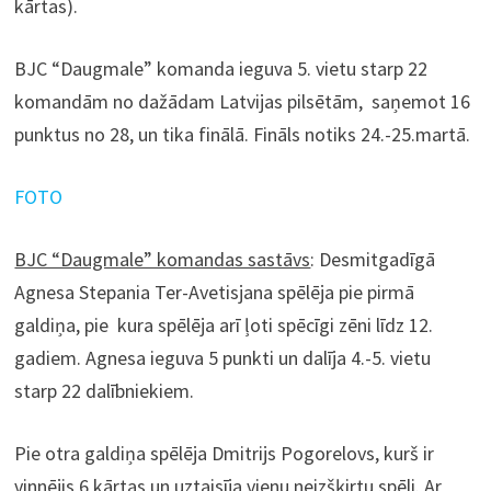
kārtas).
BJC “Daugmale” komanda ieguva 5. vietu starp 22
komandām no dažādam Latvijas pilsētām, saņemot 16
punktus no 28, un tika finālā. Fināls notiks 24.-25.martā.
FOTO
BJC “Daugmale” komandas sastāvs
: Desmitgadīgā
Agnesa Stepania Ter-Avetisjana spēlēja pie pirmā
galdiņa, pie kura spēlēja arī ļoti spēcīgi zēni līdz 12.
gadiem. Agnesa ieguva 5 punkti un dalīja 4.-5. vietu
starp 22 dalībniekiem.
Pie otra galdiņa spēlēja Dmitrijs Pogorelovs, kurš ir
vinnējis 6 kārtas un uztaisīja vienu neizšķirtu spēli. Ar