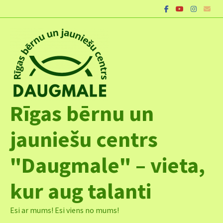
Skip
to
content
Rīgas bērnu un
jauniešu centrs
"Daugmale" – vieta,
kur aug talanti
Esi ar mums! Esi viens no mums!