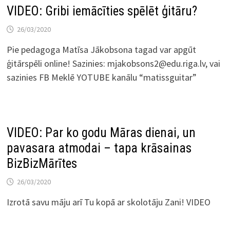
VIDEO: Gribi iemācīties spēlēt ģitāru?
26/03/2020
Pie pedagoga Matīsa Jākobsona tagad var apgūt
ģitārspēli online! Sazinies: mjakobsons2@edu.riga.lv, vai
sazinies FB Meklē YOTUBE kanālu “matissguitar”
VIDEO: Par ko godu Māras dienai, un
pavasara atmodai – tapa krāsainas
BizBizMārītes
26/03/2020
Izrotā savu māju arī Tu kopā ar skolotāju Zani! VIDEO