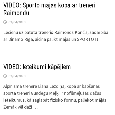
VIDEO: Sporto mājās kopā ar treneri
Raimondu
02/04/2020
Lēcienu uz batuta treneris Raimonds Končis, sadarbībā
ar Dinamo Rīga, aicina palikt mājās un SPORTOT!
VIDEO: Ieteikumi kāpējiem
02/04/2020
Alpīnisma trenere Liāna Lezdiņa, kopā ar kāpšanas
sporta treneri Gundegu Meļķi ir nofilmējušās dažus
ieteikumus, kā saglabāt fizisko formu, paliekot mājās
Zemāk vēl daži …