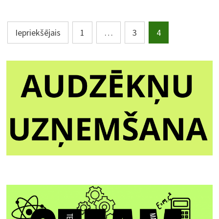
Ziņu
Iepriekšējais
1
…
3
4
navigācija