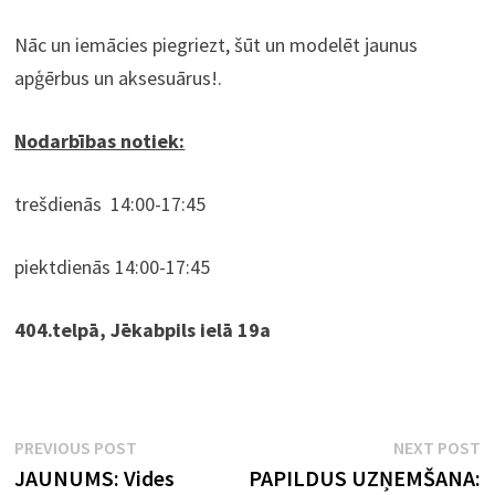
Nāc un iemācies piegriezt, šūt un modelēt jaunus
apģērbus un aksesuārus!.
Nodarbības notiek:
trešdienās 14:00-17:45
piektdienās 14:00-17:45
404.telpā, Jēkabpils ielā 19a
Ziņu
Previous
N
PREVIOUS POST
NEXT POST
post:
p
JAUNUMS: Vides
PAPILDUS UZŅEMŠANA:
izvēlne