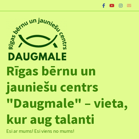
Skip
to
content
Rīgas bērnu un
jauniešu centrs
"Daugmale" – vieta,
kur aug talanti
Esi ar mums! Esi viens no mums!