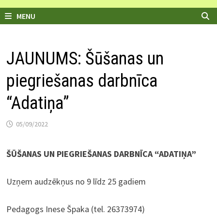
MENU
JAUNUMS: Šūšanas un
piegriešanas darbnīca
“Adatiņa”
05/09/2022
ŠŪŠANAS UN PIEGRIEŠANAS DARBNĪCA “ADATIŅA”
Uzņem audzēkņus no 9 līdz 25 gadiem
Pedagogs Inese Špaka (tel. 26373974)