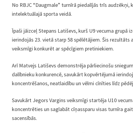
No RBJC “Daugmale” turnīrā piedalījās trīs audzēkņi, k
intelektuālajā sporta veidā.
Īpaši jāizceļ Stepans Latiševs, kurš U9 vecuma grupā i
ierindojās 23. vietā starp 58 spēlētājiem. Šis rezultāts
veiksmīgi konkurēt ar spēcīgiem pretiniekiem.
Arī Matvejs Latiševs demonstrēja pārliecinošu sniegum
dalībnieku konkurencē, savukārt kopvērtējumā ierindojā
koncentrēšanos, neatlaidību un vēlmi cīnīties līdz pēd
Savukārt Jegors Vargins veiksmīgi startēja U10 vecuma
koncentrēties un saglabāt cīņassparu visas turnīra ga
sacensībās.