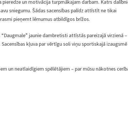
a pieredze un motivācija turpmākajam darbam. Katrs dalībn
 savu sniegumu. Šādas sacensības palīdz attīstīt ne tikai
 prasmi pieņemt lēmumus atbildīgos brīžos.
C “Daugmale” jaunie dambretisti attīstās pareizajā virzienā –
m. Sacensības kļuva par vērtīgu soli viņu sportiskajā izaugsmē
iem un neatlaidīgiem spēlētājiem – par mūsu nākotnes cerī