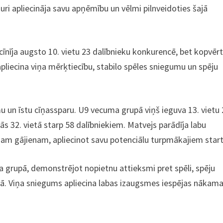
uri apliecināja savu apņēmību un vēlmi pilnveidoties šajā
zcīnīja augsto 10. vietu 23 dalībnieku konkurencē, bet kopvē
 apliecina viņa mērķtiecību, stabilo spēles sniegumu un spēju
u un īstu cīņassparu. U9 vecuma grupā viņš ieguva 13. vietu
s 32. vietā starp 58 dalībniekiem. Matvejs parādīja labu
ējam gājienam, apliecinot savu potenciālu turpmākajiem star
 grupā, demonstrējot nopietnu attieksmi pret spēli, spēju
itā. Viņa sniegums apliecina labas izaugsmes iespējas nākama