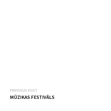
Ziņu
Previous
PREVIOUS POST
post:
MŪZIKAS FESTIVĀLS
izvēlne