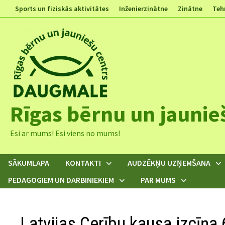
Skip
Sports un fiziskās aktivitātes
Inženierzinātne
Zinātne
Teh
to
content
Rīgas bērnu un jaunie
Esi ar mums! Esi viens no mums!
SĀKUMLAPA
KONTAKTI
AUDZĒKŅU UZŅEMŠANA
PEDAGOGIEM UN DARBINIEKIEM
PAR MUMS
Latvijas Cerību kausa izcīņa