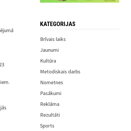
KATEGORIJAS
rtējumā
Brīvais laiks
Jaunumi
Kultūra
 23
Metodiskais darbs
tiem.
Nometnes
Pasākumi
Reklāma
jās
Rezultāti
Sports