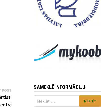
SAMEKLĒ INFORMĀCIJU!
Next
T POST
post:
rtisti
Meklēt:
entrā