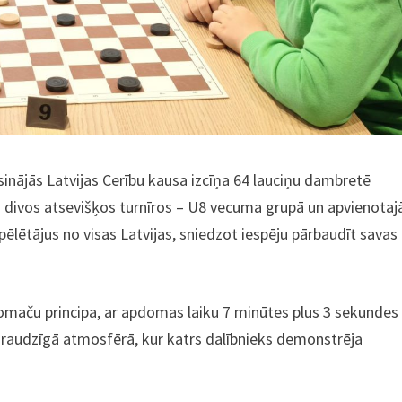
sinājās Latvijas Cerību kausa izcīņa 64 lauciņu dambretē
s divos atsevišķos turnīros – U8 vecuma grupā un apvienotaj
lētājus no visas Latvijas, sniedzot iespēju pārbaudīt savas
romaču principa, ar apdomas laiku 7 minūtes plus 3 sekundes
n draudzīgā atmosfērā, kur katrs dalībnieks demonstrēja