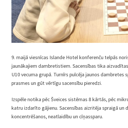
9. maijā viesnīcas Islande Hotel konferenču telpās nori
jaunākajiem dambretistiem. Sacensības tika aizvadīta
U10 vecuma grupā. Turnīrs pulcēja jaunos dambretes spē
prasmes un gūt vērtīgu sacensību pieredzi.
Izspēle notika pēc Šveices sistēmas 8 kārtās, pēc mik
katru izdarīto gājienu. Sacensības aizritēja spraigā u
koncentrēšanos, neatlaidību un cīņassparu.