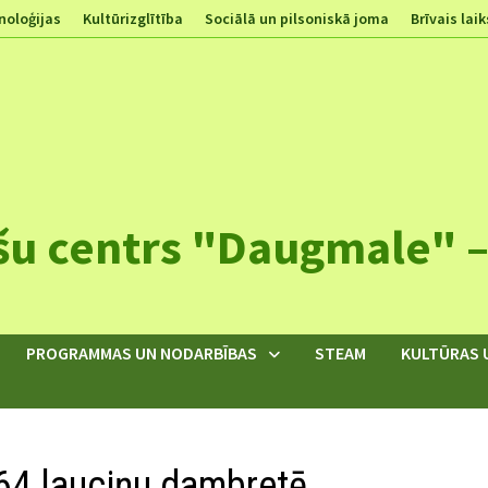
noloģijas
Kultūrizglītība
Sociālā un pilsoniskā joma
Brīvais laik
šu centrs "Daugmale" – 
PROGRAMMAS UN NODARBĪBAS
STEAM
KULTŪRAS 
 64 lauciņu dambretē