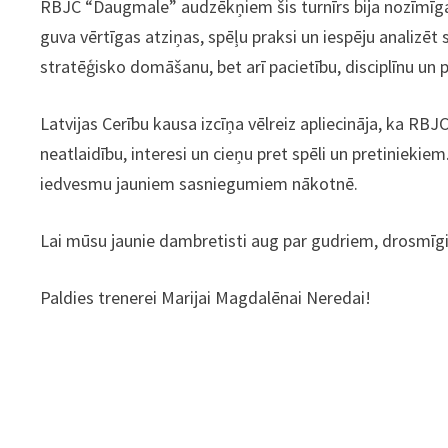
RBJC “Daugmale” audzēkņiem šis turnīrs bija nozīmīg
guva vērtīgas atziņas, spēļu praksi un iespēju analizēt
stratēģisko domāšanu, bet arī pacietību, disciplīnu un
Latvijas Cerību kausa izcīņa vēlreiz apliecināja, ka RBJ
neatlaidību, interesi un cieņu pret spēli un pretiniekie
iedvesmu jauniem sasniegumiem nākotnē.
Lai mūsu jaunie dambretisti aug par gudriem, drosmīg
Paldies trenerei Marijai Magdalēnai Neredai!