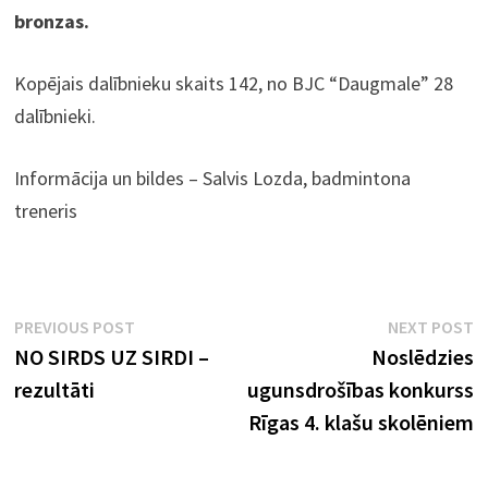
bronzas.
Kopējais dalībnieku skaits 142, no BJC “Daugmale” 28
dalībnieki.
Informācija un bildes – Salvis Lozda, badmintona
treneris
Ziņu
Previous
N
PREVIOUS POST
NEXT POST
post:
p
NO SIRDS UZ SIRDI –
Noslēdzies
izvēlne
rezultāti
ugunsdrošības konkurss
Rīgas 4. klašu skolēniem