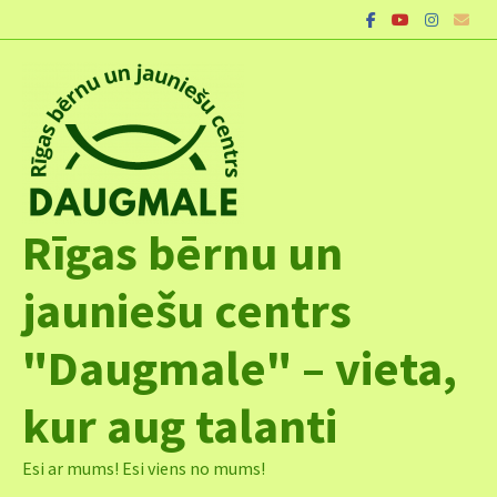
Skip
to
content
Rīgas bērnu un
jauniešu centrs
"Daugmale" – vieta,
kur aug talanti
Esi ar mums! Esi viens no mums!