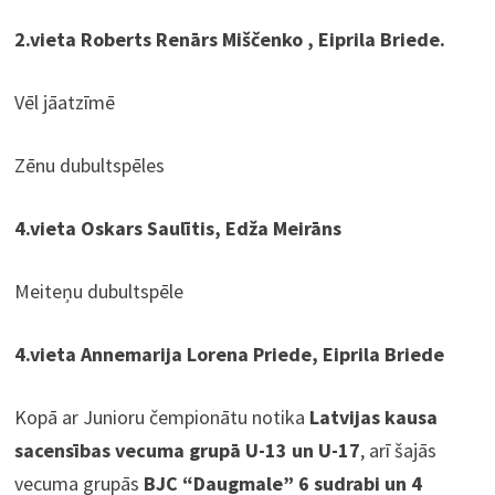
2.vieta Roberts Renārs Miščenko , Eiprila Briede.
Vēl jāatzīmē
Zēnu dubultspēles
4.vieta Oskars Saulītis, Edža Meirāns
Meiteņu dubultspēle
4.vieta Annemarija Lorena Priede, Eiprila Briede
Kopā ar Junioru čempionātu notika
Latvijas kausa
sacensības vecuma grupā U-13 un U-17
, arī šajās
vecuma grupās
BJC “Daugmale” 6 sudrabi un 4