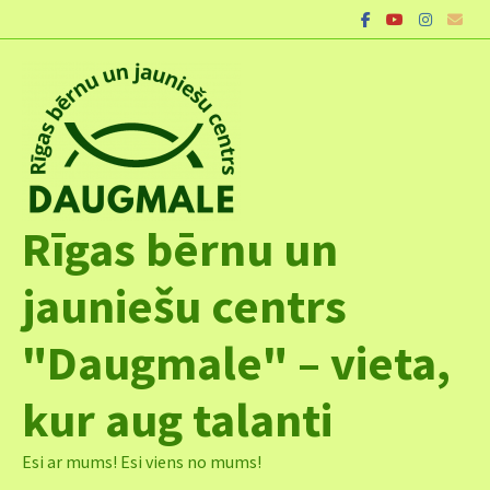
Skip
to
content
Rīgas bērnu un
jauniešu centrs
"Daugmale" – vieta,
kur aug talanti
Esi ar mums! Esi viens no mums!