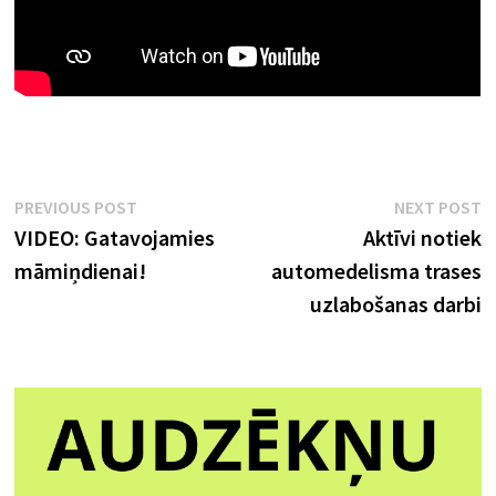
Ziņu
Previous
N
PREVIOUS POST
NEXT POST
post:
p
VIDEO: Gatavojamies
Aktīvi notiek
izvēlne
māmiņdienai!
automedelisma trases
uzlabošanas darbi