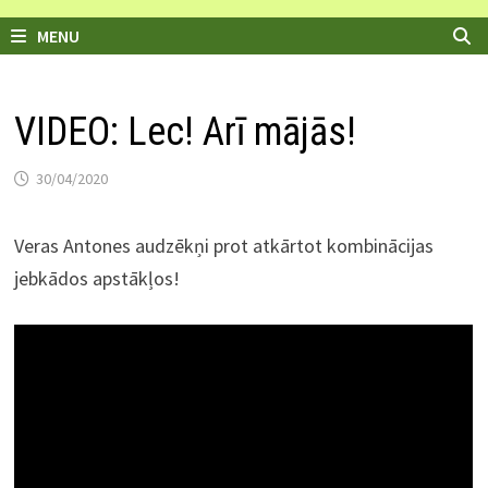
MENU
VIDEO: Lec! Arī mājās!
30/04/2020
Veras Antones audzēkņi prot atkārtot kombinācijas
jebkādos apstākļos!