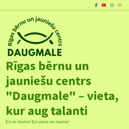
Skip
to
content
Rīgas bērnu un
jauniešu centrs
"Daugmale" – vieta,
kur aug talanti
Esi ar mums! Esi viens no mums!