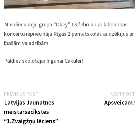
Mūsdienu deju grupa “Okey” 13.februārī ar labdarības
koncertu iepriecināja Rīgas 2.pamatskolas audzēkņus ar
īpašām vajadzībām.
Paldies skolotājai Ingunai Cakulei!
Ziņu
Previous
N
PREVIOUS POST
NEXT POST
post:
p
Latvijas Jaunatnes
Apsveicam!
izvēlne
meistarsacīkstes
“1.Zvaigžņu lēciens”