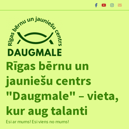
Skip
to
content
Rīgas bērnu un
jauniešu centrs
"Daugmale" – vieta,
kur aug talanti
Esi ar mums! Esi viens no mums!