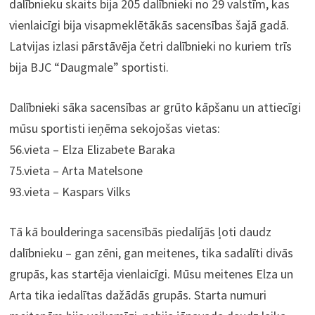
dalībnieku skaits bija 205 dalībnieki no 29 valstīm, kas
vienlaicīgi bija visapmeklētākās sacensības šajā gadā.
Latvijas izlasi pārstāvēja četri dalībnieki no kuriem trīs
bija BJC “Daugmale” sportisti.
Dalībnieki sāka sacensības ar grūto kāpšanu un attiecīgi
mūsu sportisti ieņēma sekojošas vietas:
56.vieta – Elza Elizabete Baraka
75.vieta – Arta Matelsone
93.vieta – Kaspars Vilks
Tā kā boulderinga sacensībās piedalījās ļoti daudz
dalībnieku – gan zēni, gan meitenes, tika sadalīti divās
grupās, kas startēja vienlaicīgi. Mūsu meitenes Elza un
Arta tika iedalītas dažādās grupās. Starta numuri