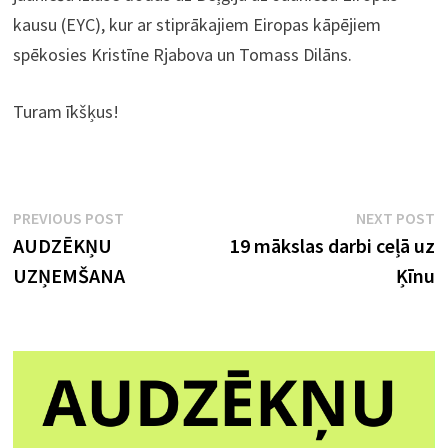
kausu (EYC), kur ar stiprākajiem Eiropas kāpējiem
spēkosies Kristīne Rjabova un Tomass Dilāns.
Turam īkšķus!
Ziņu
Previous
N
PREVIOUS POST
NEXT POST
post:
p
AUDZĒKŅU
19 mākslas darbi ceļā uz
izvēlne
UZŅEMŠANA
Ķīnu