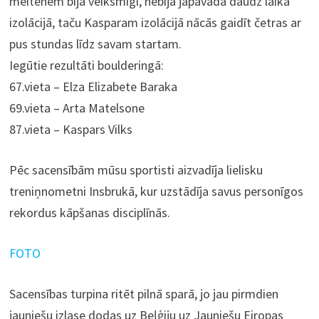
meitenēm bija veiksmīgi, nebija jāpavada daudz laika
izolācijā, taču Kasparam izolācijā nācās gaidīt četras ar
pus stundas līdz savam startam.
Iegūtie rezultāti boulderingā:
67.vieta – Elza Elizabete Baraka
69.vieta – Arta Matelsone
87.vieta – Kaspars Vilks
Pēc sacensībām mūsu sportisti aizvadīja lielisku
treniņnometni Insbrukā, kur uzstādīja savus personīgos
rekordus kāpšanas disciplīnās.
FOTO
Sacensības turpina ritēt pilnā sparā, jo jau pirmdien
jauniešu izlase dodas uz Beļģiju uz Jauniešu Eiropas