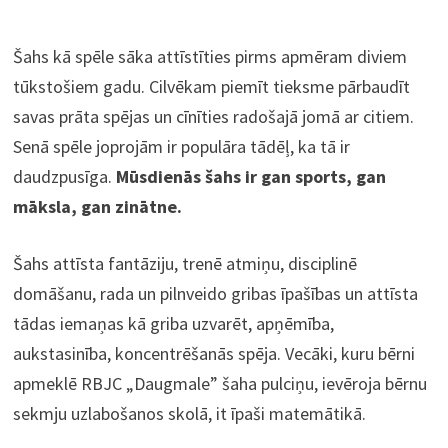
Šahs kā spēle sāka attīstīties pirms apmēram diviem
tūkstošiem gadu. Cilvēkam piemīt tieksme pārbaudīt
savas prāta spējas un cīnīties radošajā jomā ar citiem.
Senā spēle joprojām ir populāra tādēļ, ka tā ir
daudzpusīga.
Mūsdienās šahs ir gan sports, gan
māksla, gan zinātne.
Šahs attīsta fantāziju, trenē atmiņu, disciplinē
domāšanu, rada un pilnveido gribas īpašības un attīsta
tādas iemaņas kā griba uzvarēt, apņēmība,
aukstasinība, koncentrēšanās spēja. Vecāki, kuru bērni
apmeklē RBJC „Daugmale” šaha pulciņu, ievēroja bērnu
sekmju uzlabošanos skolā, it īpaši matemātikā.