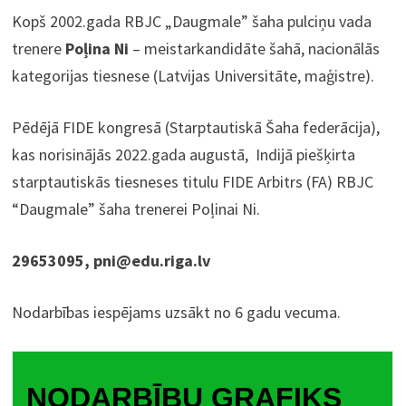
Kopš 2002.gada RBJC „Daugmale” šaha pulciņu vada
trenere
Poļina Ni
– meistarkandidāte šahā, nacionālās
kategorijas tiesnese (Latvijas Universitāte, maģistre).
Pēdējā FIDE kongresā (Starptautiskā Šaha federācija),
kas norisinājās 2022.gada augustā, Indijā piešķirta
starptautiskās tiesneses titulu FIDE Arbitrs (FA) RBJC
“Daugmale” šaha trenerei Poļinai Ni.
29653095, pni@edu.riga.lv
Nodarbības iespējams uzsākt no 6 gadu vecuma.
NODARBĪBU GRAFIKS