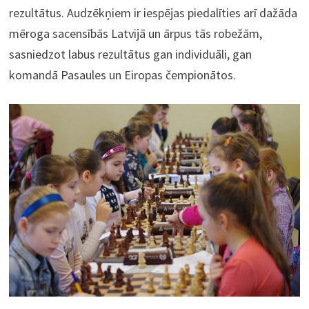
rezultātus. Audzēkņiem ir iespējas piedalīties arī dažāda
mēroga sacensībās Latvijā un ārpus tās robežām,
sasniedzot labus rezultātus gan individuāli, gan
komandā Pasaules un Eiropas čempionātos.