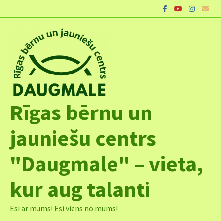
Skip
to
content
Rīgas bērnu un
jauniešu centrs
"Daugmale" – vieta,
kur aug talanti
Esi ar mums! Esi viens no mums!