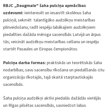
RBJC „Daugmale” šaha pulciņa apmācības
uzdevumi:
ieinteresēt un iesaistīt skolēnus šaha
pulciņā; sekmēt talantīgāko audzēkņu meistarības
pilnveidošanu; radīt iespēju labākajiem audzēkņiem
piedalīties dažāda mēroga sacensībās Latvijā un ārpus
tās; veicināt audzēkņu meistarības celšanu un iespēju
startēt Pasaules un Eiropas čempionātos.
Pulciņa darba formas:
praktiskās un teorētiskās šaha
nodarbības; savu sacensību rīkošana un piedalīšanās citu
organizāciju rīkotajās, tajā skaitā starptautiskajās
sacensībās.
Šaha pulciņa audzēkņi aktīvi piedalās dažādās vietējās
un Rīgas pilsētas sacensībās, sasniedzot labus