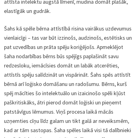
attīsta intelektu augstā līmenī, mudina domāt plašāk,
elastīgāk un gudrāk.
Šahs kā spēle bērna attīstībā risina vairākus uzdevumus
vienlaicīgi – tas var būt izzinošs, audzinošs, estētisks un
pat uzvedības un prāta spēju koriģējošs. Apmeklējot
šaha nodarbības bērns būs spējīgs paplašināt savu
redzesloku, iemācīsies domāt un labāk atcerēties,
attīstīs spēju salīdzināt un vispārināt. Šahs spēs attīstīt
bērnā arī loģisko domāšanu un radošumu. Bērns, kurš
spēj mācīties šo intelektuālo un izaicinošo spēli kļūst
paškritiskāks, ātri pierod domāt loģiski un pieņemt
patstāvīgus lēmumus. Viņš procesa laikā mācās
uzņemties cīņu līdz galam un tikt galā ar neveiksmēm,
kad ar tām sastopas. Šaha spēles laikā visi tā dalībnieki