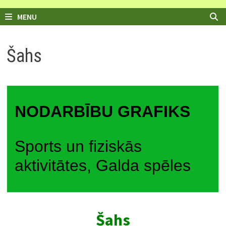
MENU
Šahs
NODARBĪBU GRAFIKS
Sports un fiziskās
aktivitātes, Galda spēles
Šahs