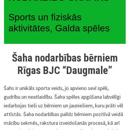
Sports un fiziskās
aktivitātes, Galda spēles
Šaha nodarbības bērniem
Rīgas BJC “Daugmale”
Šahs ir unikāls sporta veids, jo apvieno sevī spēli,
gudrību un neatlaidību. Šaha spēles apgūšana labvēlīgi
iedarbojas tieši uz bērniem un jauniešiem, kuru prāti vēl
attīstās. Šaha nodarbības palīdz bērniem pozitīvā veidā
mācību sekmēs, rakstura izveidošanās procesā, kā arī