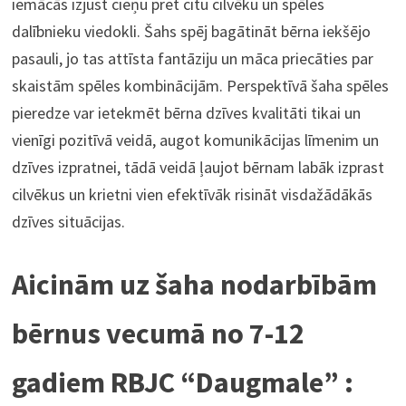
iemācās izjust cieņu pret citu cilvēku un spēles
dalībnieku viedokli. Šahs spēj bagātināt bērna iekšējo
pasauli, jo tas attīsta fantāziju un māca priecāties par
skaistām spēles kombinācijām. Perspektīvā šaha spēles
pieredze var ietekmēt bērna dzīves kvalitāti tikai un
vienīgi pozitīvā veidā, augot komunikācijas līmenim un
dzīves izpratnei, tādā veidā ļaujot bērnam labāk izprast
cilvēkus un krietni vien efektīvāk risināt visdažādākās
dzīves situācijas.
Aicinām uz šaha nodarbībām
bērnus vecumā no 7-12
gadiem RBJC “Daugmale” :