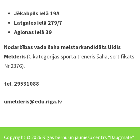
Jēkabpils ielā 19A
Latgales ielā 279/7
Aglonas ielā 39
Nodarbības vada šaha meistarkandidāts Uldis
Melderis
(C kategorijas sporta treneris šahā, sertifikāts
Nr.2376).
tel. 29531088
umelderis@edu.riga.lv
Copyright © 2026
Rīgas bērnu un jauniešu centrs "Daugmale"