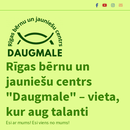
Skip
to
content
Rīgas bērnu un
jauniešu centrs
"Daugmale" – vieta,
kur aug talanti
Esi ar mums! Esi viens no mums!