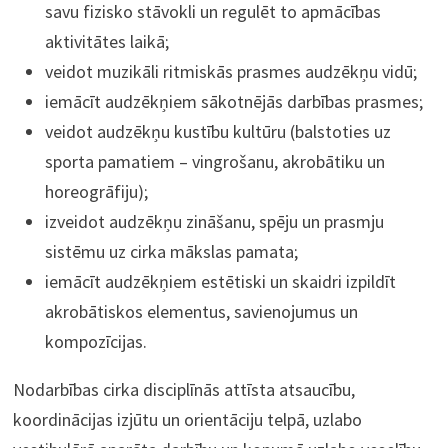
savu fizisko stāvokli un regulēt to apmācības
aktivitātes laikā;
veidot muzikāli ritmiskās prasmes audzēkņu vidū;
iemācīt audzēkņiem sākotnējās darbības prasmes;
veidot audzēkņu kustību kultūru (balstoties uz
sporta pamatiem – vingrošanu, akrobātiku un
horeogrāfiju);
izveidot audzēkņu zināšanu, spēju un prasmju
sistēmu uz cirka mākslas pamata;
iemācīt audzēkņiem estētiski un skaidri izpildīt
akrobātiskos elementus, savienojumus un
kompozīcijas.
Nodarbības cirka disciplīnās attīsta atsaucību,
koordinācijas izjūtu un orientāciju telpā, uzlabo