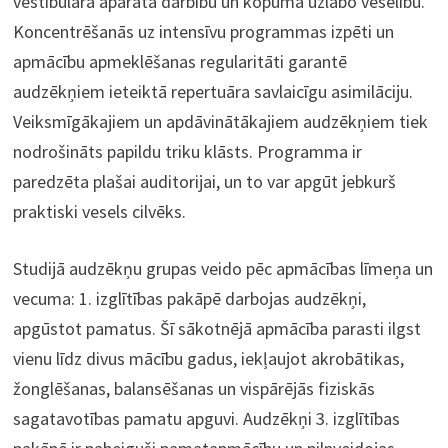
vestibulārā aparāta darbību un kopumā uzlabo veselību.
Koncentrēšanās uz intensīvu programmas izpēti un
apmācību apmeklēšanas regularitāti garantē
audzēkņiem ieteiktā repertuāra savlaicīgu asimilāciju.
Veiksmīgākajiem un apdāvinātākajiem audzēkņiem tiek
nodrošināts papildu triku klāsts. Programma ir
paredzēta plašai auditorijai, un to var apgūt jebkurš
praktiski vesels cilvēks.
Studijā audzēkņu grupas veido pēc apmācības līmeņa un
vecuma: 1. izglītības pakāpē darbojas audzēkņi,
apgūstot pamatus. Šī sākotnējā apmācība parasti ilgst
vienu līdz divus mācību gadus, iekļaujot akrobātikas,
žonglēšanas, balansēšanas un vispārējās fiziskās
sagatavotības pamatu apguvi. Audzēkņi 3. izglītības