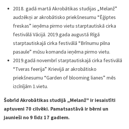
2018. gadā martā Akrobātikas studijas „Melanž”
audzēkņi ar akrobātisko priekšnesumu “Ēģiptes
freskas” ieņēma pirmo vietu starptautiskā cirka
festivālā Vācijā. 2019.gada augustā Rīgā
starptautiskajā cirka festivālā “Brīnumu pilna
pasaule” mūsu komanda ieņēma pirmo vietu.
2019.gadā novembrī starptautiskajā cirka festivālā
“Tveras feerija” Krievijā ar akrobātisko
priekšnesumu “Garden of blooming lianes” mēs
izcīnījām 1.vietu.
Šobrīd Akrobātikas studijā „Melanž” ir iesaistīti
aptuveni 70 cilvēki. Pamatsastāvā ir bērni un
jaunieši no 9 līdz 17 gadiem.