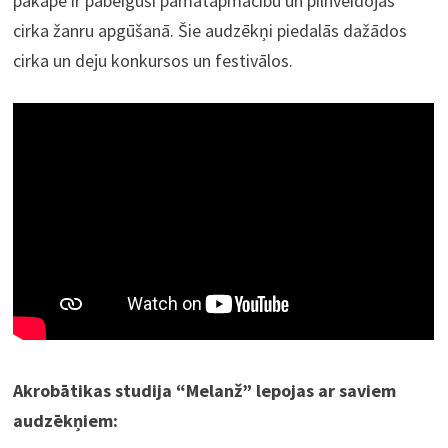
pakāpē ir pabeiguši pamatapmācību un pilnveidojas
cirka žanru apgūšanā. Šie audzēkņi piedalās dažādos
cirka un deju konkursos un festivālos.
Akrobātikas studija “Melanž” lepojas ar saviem
audzēkņiem: