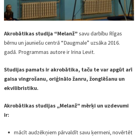
Akrobātikas studija “Melanž”
savu darbību Rīgas
bērnu un jauniešu centrā “Daugmale” uzsāka 2016.
gadā. Programmas autore ir Irina Levit.
Studijas pamats ir akrobātika, taču te var apgūt arī
gaisa vingrošanu, oriģinālo žanru, žonglēšanu un
ekvilibristiku.
Akrobātikas studijas „Melanž” mērķi un uzdevumi
ir:
mācīt audzēkņiem pārvaldīt savu ķermeni, novērtēt