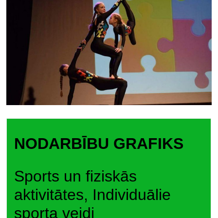
NODARBĪBU GRAFIKS
Sports un fiziskās
aktivitātes, Individuālie
sporta veidi