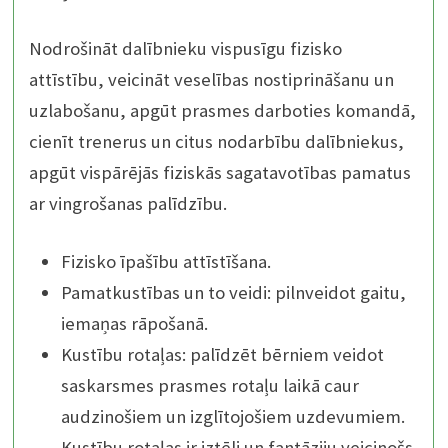
Nodrošināt dalībnieku vispusīgu fizisko
attīstību, veicināt veselības nostiprināšanu un
uzlabošanu, apgūt prasmes darboties komandā,
cienīt trenerus un citus nodarbību dalībniekus,
apgūt vispārējās fiziskās sagatavotības pamatus
ar vingrošanas palīdzību.
Fizisko īpašību attīstīšana.
Pamatkustības un to veidi: pilnveidot gaitu,
iemaņas rāpošanā.
Kustību rotaļas: palīdzēt bērniem veidot
saskarsmes prasmes rotaļu laikā caur
audzinošiem un izglītojošiem uzdevumiem.
Kustību rotaļas ir iztēli un fantāziju veicinošs