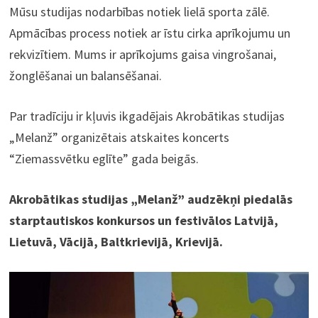
Mūsu studijas nodarbības notiek lielā sporta zālē.
Apmācības process notiek ar īstu cirka aprīkojumu un
rekvizītiem. Mums ir aprīkojums gaisa vingrošanai,
žonglēšanai un balansēšanai.
Par tradīciju ir kļuvis ikgadējais Akrobātikas studijas
„Melanž” organizētais atskaites koncerts
“Ziemassvētku eglīte” gada beigās.
Akrobātikas studijas „Melanž” audzēkņi piedalās
starptautiskos konkursos un festivālos Latvijā,
Lietuvā, Vācijā, Baltkrievijā, Krievijā.