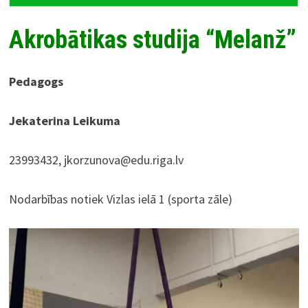
Akrobātikas studija “Melanž”
Pedagogs
Jekaterina Leikuma
23993432, jkorzunova@edu.riga.lv
Nodarbības notiek Vizlas ielā 1 (sporta zāle)