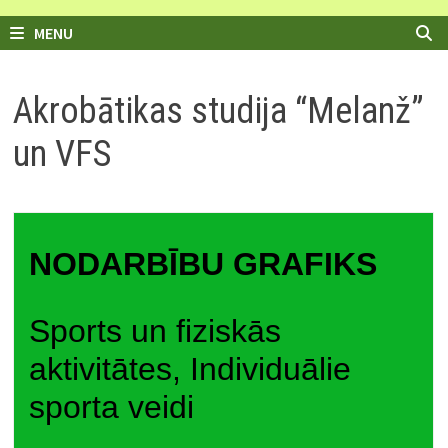
MENU
Akrobātikas studija “Melanž”
un VFS
NODARBĪBU GRAFIKS
Sports un fiziskās
aktivitātes, Individuālie
sporta veidi