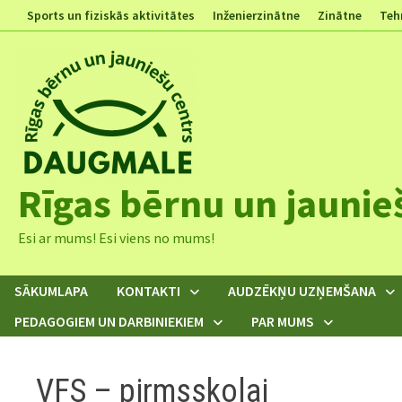
Skip
Sports un fiziskās aktivitātes
Inženierzinātne
Zinātne
Teh
to
content
Rīgas bērnu un jaunie
Esi ar mums! Esi viens no mums!
SĀKUMLAPA
KONTAKTI
AUDZĒKŅU UZŅEMŠANA
PEDAGOGIEM UN DARBINIEKIEM
PAR MUMS
VFS – pirmsskolai