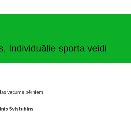
s, Individuālie sporta veidi
olas vecuma bērniem
inis Svistuhins.