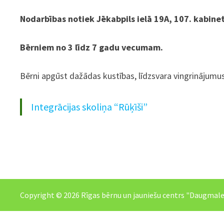
Nodarbības notiek Jēkabpils ielā 19A, 107. kabine
Bērniem no 3 līdz 7 gadu vecumam.
Bērni apgūst dažādas kustības, līdzsvara vingrinājumus
Integrācijas skoliņa “Rūķīši”
Copyright © 2026
Rīgas bērnu un jauniešu centrs "Daugmale" 