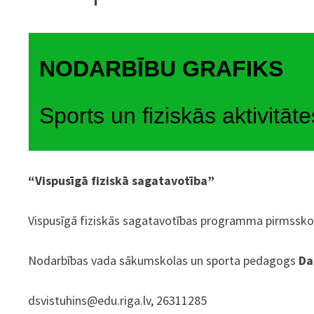
NODARBĪBU GRAFIKS
Sports un fiziskās aktivitāte
“Vispusīgā fiziskā sagatavotība”
Vispusīgā fiziskās sagatavotības programma pirmssk
Nodarbības vada sākumskolas un sporta pedagogs
Da
dsvistuhins@edu.riga.lv, 26311285