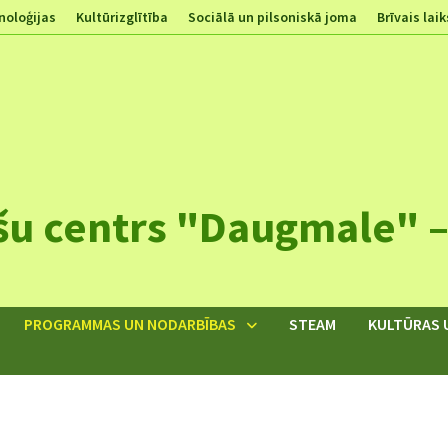
noloģijas
Kultūrizglītība
Sociālā un pilsoniskā joma
Brīvais laik
šu centrs "Daugmale" – 
PROGRAMMAS UN NODARBĪBAS
STEAM
KULTŪRAS 