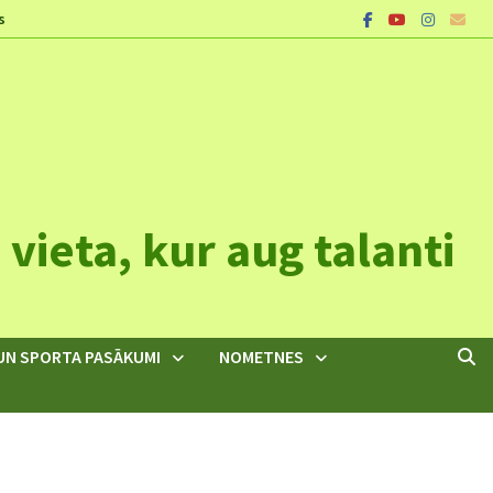
s
vieta, kur aug talanti
UN SPORTA PASĀKUMI
NOMETNES