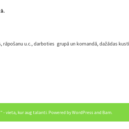
tā.
, rāpošanu u.c., darboties grupā un komandā, dažādas kustīb
- vieta, kur aug talanti
. Powered by
WordPress
and
Bam
.