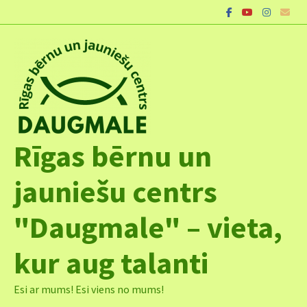
Skip
to
content
Rīgas bērnu un
jauniešu centrs
"Daugmale" – vieta,
kur aug talanti
Esi ar mums! Esi viens no mums!