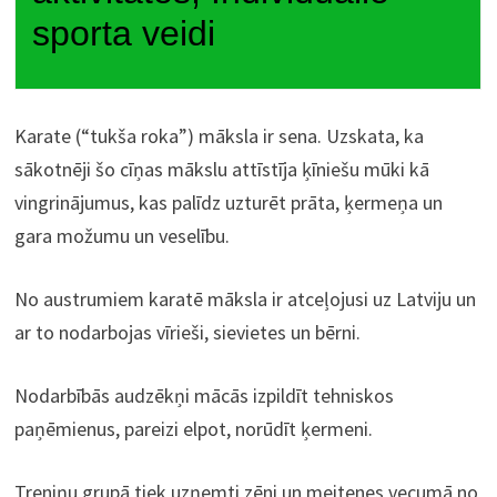
sporta veidi
Karate (“tukša roka”) māksla ir sena. Uzskata, ka
sākotnēji šo cīņas mākslu attīstīja ķīniešu mūki kā
vingrinājumus, kas palīdz uzturēt prāta, ķermeņa un
gara možumu un veselību.
No austrumiem karatē māksla ir atceļojusi uz Latviju un
ar to nodarbojas vīrieši, sievietes un bērni.
Nodarbībās audzēkņi mācās izpildīt tehniskos
paņēmienus, pareizi elpot, norūdīt ķermeni.
Treniņu grupā tiek uzņemti zēni un meitenes vecumā no