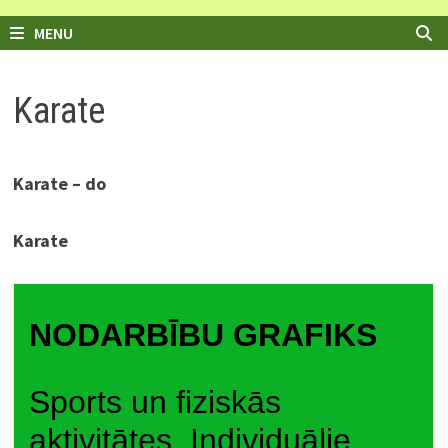
MENU
Karate
Karate – do
Karate
NODARBĪBU GRAFIKS
Sports un fiziskās
aktivitātes, Individuālie