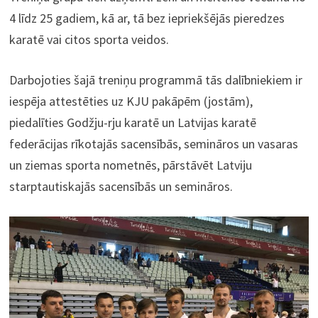
4 līdz 25 gadiem, kā ar, tā bez iepriekšējās pieredzes
karatē vai citos sporta veidos.
Darbojoties šajā treniņu programmā tās dalībniekiem ir
iespēja attestēties uz KJU pakāpēm (jostām),
piedalīties Godžju-rju karatē un Latvijas karatē
federācijas rīkotajās sacensībās, semināros un vasaras
un ziemas sporta nometnēs, pārstāvēt Latviju
starptautiskajās sacensībās un semināros.