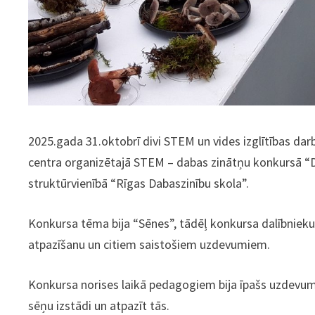
2025.gada 31.oktobrī divi STEM un vides izglītības dar
centra organizētajā STEM – dabas zinātņu konkursā “Da
struktūrvienībā “Rīgas Dabaszinību skola”.
Konkursa tēma bija “Sēnes”, tādēļ konkursa dalībnieku
atpazīšanu un citiem saistošiem uzdevumiem.
Konkursa norises laikā pedagogiem bija īpašs uzdevu
sēņu izstādi un atpazīt tās.