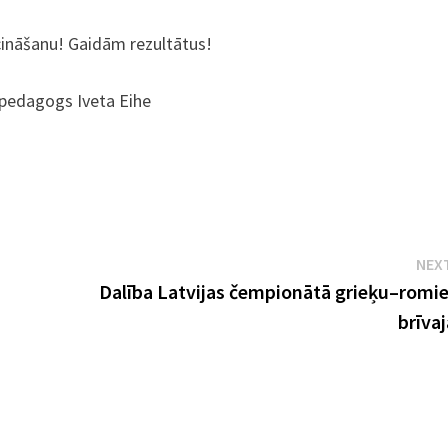
cināšanu! Gaidām rezultātus!
” pedagogs Iveta Eihe
NEX
Dalība Latvijas čempionātā grieķu–romi
brīvaj