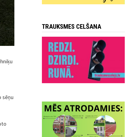
TRAUKSMES CELŠANA
ehniķu
o sēņu
oto