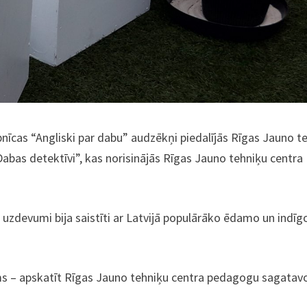
bnīcas “Angliski par dabu” audzēkņi piedalījās Rīgas Jauno t
bas detektīvi”, kas norisinājās Rīgas Jauno tehniķu centra
 uzdevumi bija saistīti ar Latvijā populārāko ēdamo un indīg
ms – apskatīt Rīgas Jauno tehniķu centra pedagogu sagatav