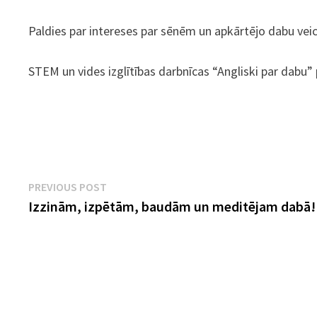
Paldies par intereses par sēnēm un apkārtējo dabu vei
STEM un vides izglītības darbnīcas “Angliski par dabu
Ziņu
Previous
PREVIOUS POST
post:
Izzinām, izpētām, baudām un meditējam dabā!
izvēlne