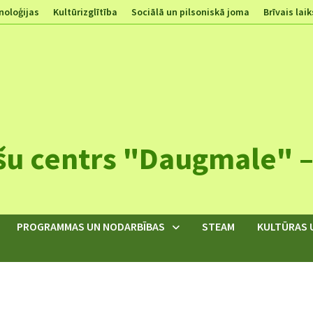
noloģijas
Kultūrizglītība
Sociālā un pilsoniskā joma
Brīvais laik
šu centrs "Daugmale" – 
PROGRAMMAS UN NODARBĪBAS
STEAM
KULTŪRAS 