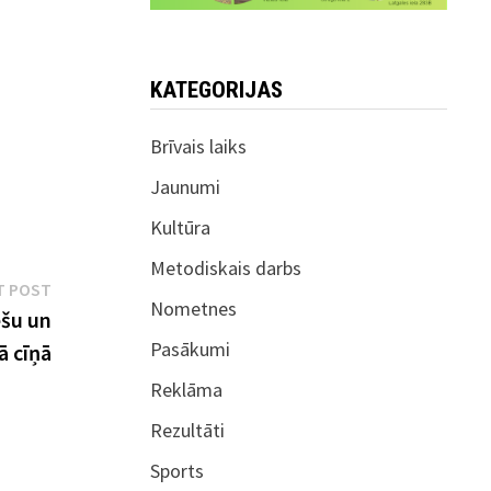
KATEGORIJAS
Brīvais laiks
Jaunumi
Kultūra
Metodiskais darbs
Next
T POST
Nometnes
post:
ešu un
Pasākumi
ā cīņā
Reklāma
Rezultāti
Sports