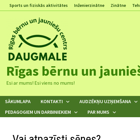
Skip
Sports un fiziskās aktivitātes
Inženierzinātne
Zinātne
Teh
to
content
Rīgas bērnu un jaunie
Esi ar mums! Esi viens no mums!
SĀKUMLAPA
KONTAKTI
AUDZĒKŅU UZŅEMŠANA
PEDAGOGIEM UN DARBINIEKIEM
PAR MUMS
Vai atpazīsti sēnes?