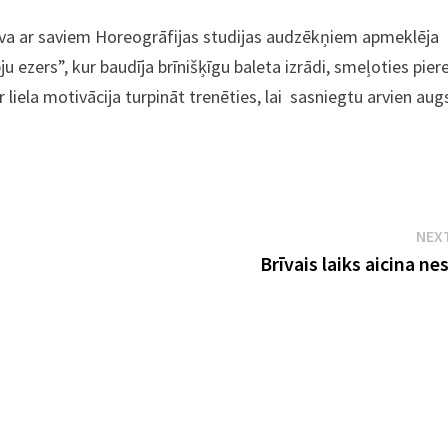
ova ar saviem Horeogrāfijas studijas audzēkņiem apmeklēja
u ezers”, kur baudīja brīnišķīgu baleta izrādi, smeļoties pier
 liela motivācija turpināt trenēties, lai sasniegtu arvien au
NEX
Brīvais laiks aicina n