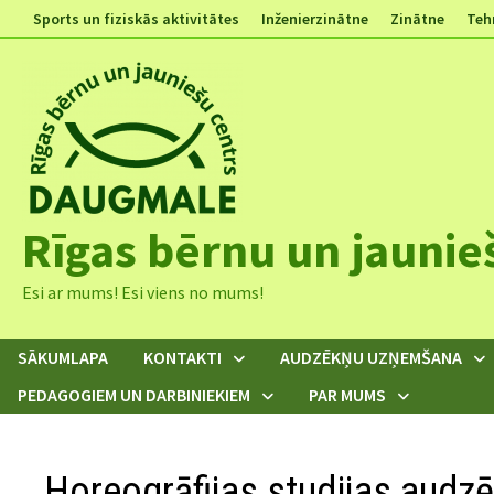
Skip
Sports un fiziskās aktivitātes
Inženierzinātne
Zinātne
Teh
to
content
Rīgas bērnu un jaunie
Esi ar mums! Esi viens no mums!
SĀKUMLAPA
KONTAKTI
AUDZĒKŅU UZŅEMŠANA
PEDAGOGIEM UN DARBINIEKIEM
PAR MUMS
Horeogrāfijas studijas audz