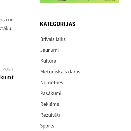
edzi un
KATEGORIJAS
gstāku
Brīvais laiks
Jaunumi
Kultūra
Next
T POST
Metodiskais darbs
post:
eskumt
Nometnes
Pasākumi
Reklāma
Rezultāti
Sports