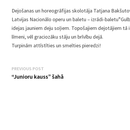
Dejošanas un horeogrāfijas skolotāja Tatjana Bakšut
Latvijas Nacionālo operu un baletu – izrādi-baletu”Gulbj
idejas jauniem deju soļiem. Topošajiem dejotājiem tā ir
līmeni, vēl graciozāku stāju un brīvību dejā.
Turpinām attīstīties un smelties pieredzi!
Ziņu
Previous
PREVIOUS POST
post:
“Junioru kauss” šahā
izvēlne