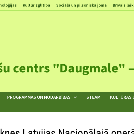
noloģijas
Kultūrizglītība
Sociālā un pilsoniskā joma
Brīvais laik
šu centrs "Daugmale" – 
PROGRAMMAS UN NODARBĪBAS
STEAM
KULTŪRAS 
ēknes Latvijas Nacionālajā oper