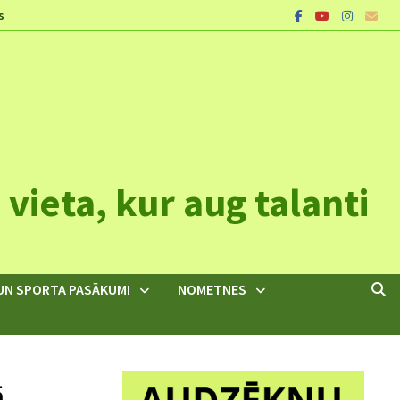
s
vieta, kur aug talanti
UN SPORTA PASĀKUMI
NOMETNES
ā