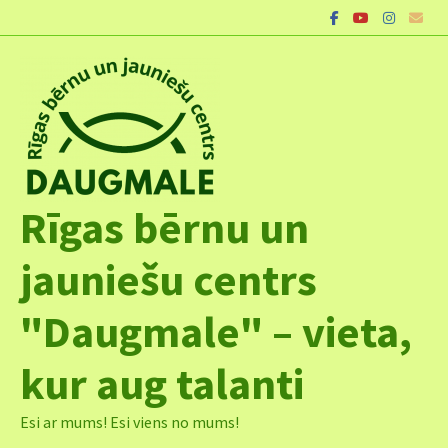
Skip
to
content
Rīgas bērnu un
jauniešu centrs
"Daugmale" – vieta,
kur aug talanti
Esi ar mums! Esi viens no mums!