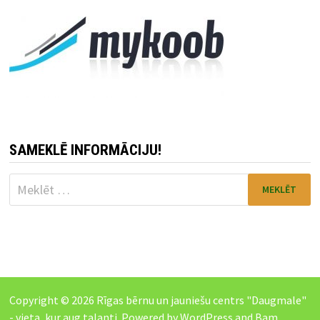
SAMEKLĒ INFORMĀCIJU!
Meklēt:
Copyright © 2026
Rīgas bērnu un jauniešu centrs "Daugmale"
- vieta, kur aug talanti
. Powered by
WordPress
and
Bam
.