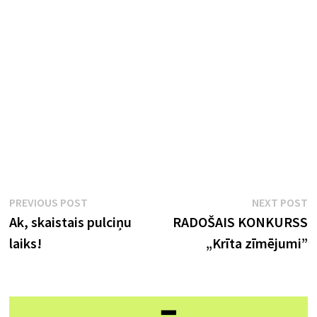
Ziņu
Previous
N
PREVIOUS POST
NEXT POST
post:
p
Ak, skaistais pulciņu
RADOŠAIS KONKURSS
izvēlne
laiks!
„Krīta zīmējumi”