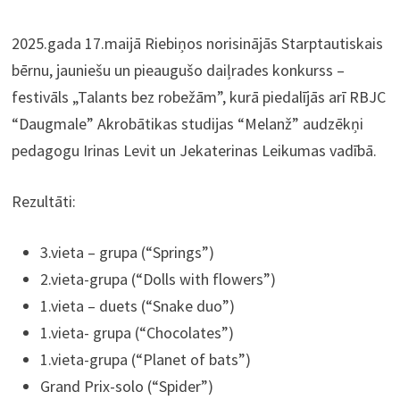
2025.gada 17.maijā Riebiņos norisinājās Starptautiskais
bērnu, jauniešu un pieaugušo daiļrades konkurss –
festivāls „Talants bez robežām”, kurā piedalījās arī RBJC
“Daugmale” Akrobātikas studijas “Melanž” audzēkņi
pedagogu Irinas Levit un Jekaterinas Leikumas vadībā.
Rezultāti:
3.vieta – grupa (“Springs”)
2.vieta-grupa (“Dolls with flowers”)
1.vieta – duets (“Snake duo”)
1.vieta- grupa (“Chocolates”)
1.vieta-grupa (“Planet of bats”)
Grand Prix-solo (“Spider”)