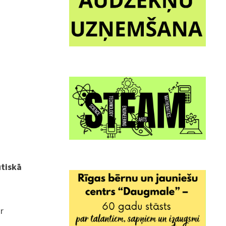
utiskā
ar
ā