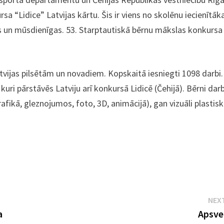
a “Lidice” Latvijas kārtu. Šis ir viens no skolēnu iecienītāk
s un mūsdienīgas. 53. Starptautiskā bērnu mākslas
konkursa
tvijas pilsētām un novadiem. Kopskaitā iesniegti 1098 darbi.
, kuri pārstāvēs Latviju arī konkursā Lidicē (Čehijā). Bērni dar
fikā, gleznojumos, foto, 3D, animācijā), gan vizuāli plastis
NEX
a
Apsve