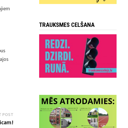
ajiem
TRAUKSMES CELŠANA
bus
kajos
Next
T POST
post:
icam!