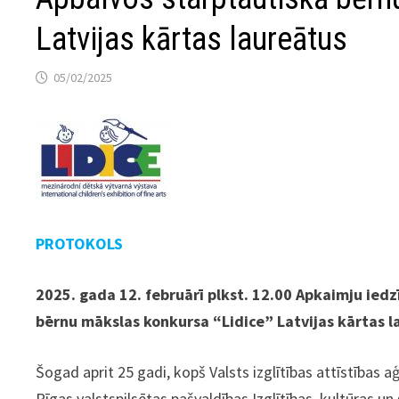
Latvijas kārtas laureātus
05/02/2025
PROTOKOLS
2025. gada 12. februārī plkst. 12.00 Apkaimju iedz
bērnu mākslas konkursa “Lidice” Latvijas kārtas 
Šogad aprit 25 gadi, kopš Valsts izglītības attīstības aģ
Rīgas valstspilsētas pašvaldības Izglītības, kultūras 