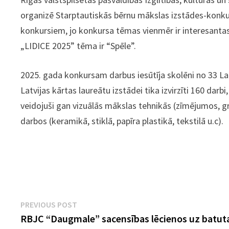
organizē Starptautiskās bērnu mākslas izstādes-konkurs
konkursiem, jo konkursa tēmas vienmēr ir interesanta
„LIDICE 2025”
tēma ir “Spēle”.
2025. gada konkursam darbus iesūtīja skolēni no 33 La
Latvijas kārtas laureātu izstādei tika izvirzīti 160 darbi
veidojuši gan vizuālās mākslas tehnikās (zīmējumos, gra
darbos (keramikā, stiklā, papīra plastikā, tekstilā u.c).
Ziņu
Previous
PREVIOUS POST
post:
RBJC “Daugmale” sacensības lēcienos uz batut
izvēlne