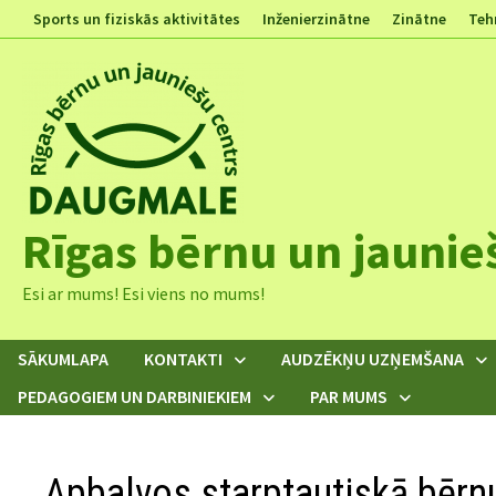
Skip
Sports un fiziskās aktivitātes
Inženierzinātne
Zinātne
Teh
to
content
Rīgas bērnu un jaunie
Esi ar mums! Esi viens no mums!
SĀKUMLAPA
KONTAKTI
AUDZĒKŅU UZŅEMŠANA
PEDAGOGIEM UN DARBINIEKIEM
PAR MUMS
Apbalvos starptautiskā bērn