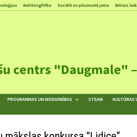
noloģijas
Kultūrizglītība
Sociālā un pilsoniskā joma
Brīvais laik
šu centrs "Daugmale" – 
PROGRAMMAS UN NODARBĪBAS
STEAM
KULTŪRAS 
u mākslas konkursa “Lidice”