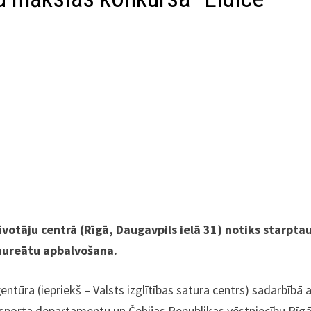
īvotāju centrā (Rīgā, Daugavpils ielā 31) notiks starpta
laureātu apbalvošana.
entūra (iepriekš – Valsts izglītības satura centrs) sadarbībā 
un sporta departamentu un Čehijas Republikas vēstniecību Rīg