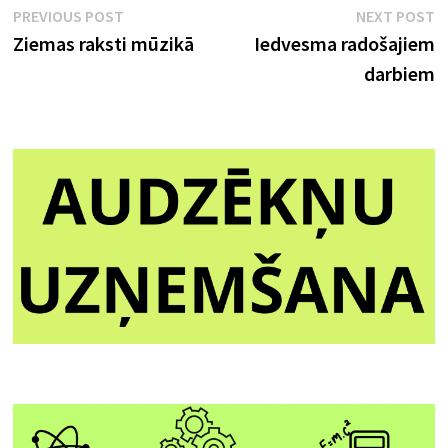
Ziņu
Previous
N
PREVIOUS POST
NEXT POST
post:
p
Ziemas raksti mūzikā
Iedvesma radošajiem
izvēlne
darbiem