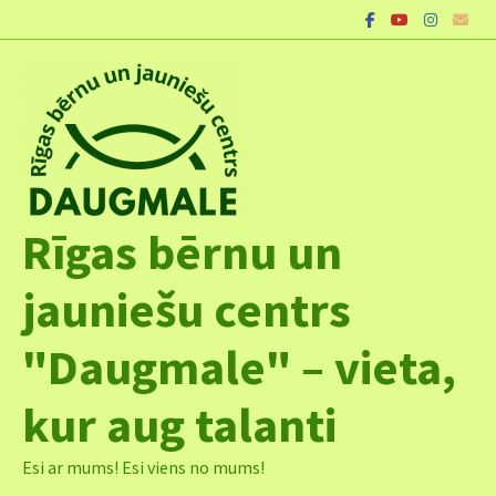
Skip
to
content
Rīgas bērnu un
jauniešu centrs
"Daugmale" – vieta,
kur aug talanti
Esi ar mums! Esi viens no mums!