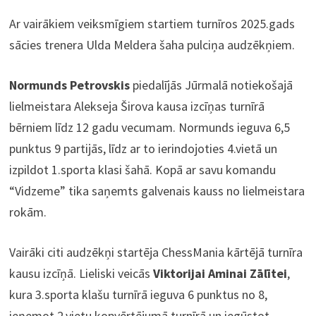
Ar vairākiem veiksmīgiem startiem turnīros 2025.gads
sācies trenera Ulda Meldera šaha pulciņa audzēkņiem.
Normunds Petrovskis
piedalījās Jūrmalā notiekošajā
lielmeistara Alekseja Širova kausa izcīņas turnīrā
bērniem līdz 12 gadu vecumam. Normunds ieguva 6,5
punktus 9 partijās, līdz ar to ierindojoties 4.vietā un
izpildot 1.sporta klasi šahā. Kopā ar savu komandu
“Vidzeme” tika saņemts galvenais kauss no lielmeistara
rokām.
Vairāki citi audzēkņi startēja ChessMania kārtējā turnīra
kausu izcīņā. Lieliski veicās
Viktorijai Aminai Zālītei
,
kura 3.sporta klašu turnīrā ieguva 6 punktus no 8,
ieņemot 2.vietu kopvērtējumā turnīrā un iegūstot