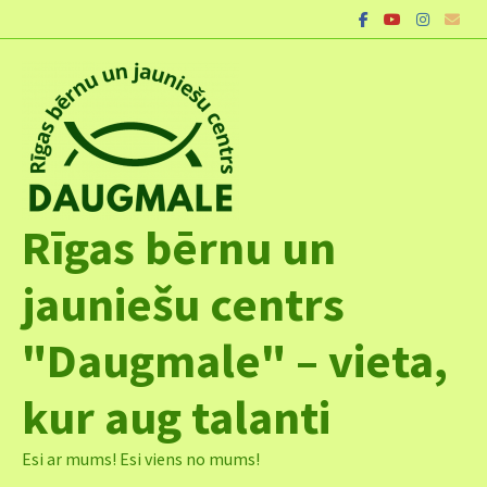
Skip
to
content
Rīgas bērnu un
jauniešu centrs
"Daugmale" – vieta,
kur aug talanti
Esi ar mums! Esi viens no mums!