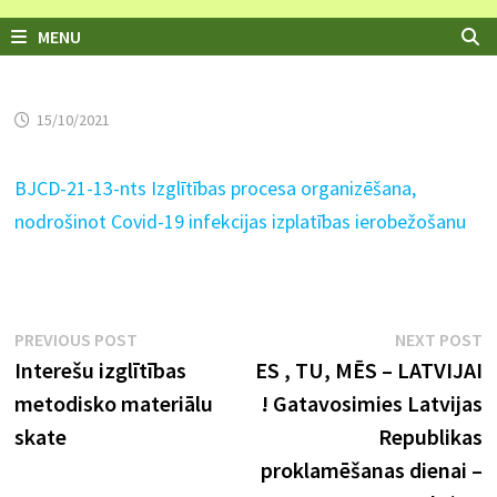
MENU
15/10/2021
BJCD-21-13-nts Izglītības procesa organizēšana,
nodrošinot Covid-19 infekcijas izplatības ierobežošanu
Ziņu
Previous
N
PREVIOUS POST
NEXT POST
post:
p
Interešu izglītības
ES , TU, MĒS – LATVIJAI
izvēlne
metodisko materiālu
! Gatavosimies Latvijas
skate
Republikas
proklamēšanas dienai –