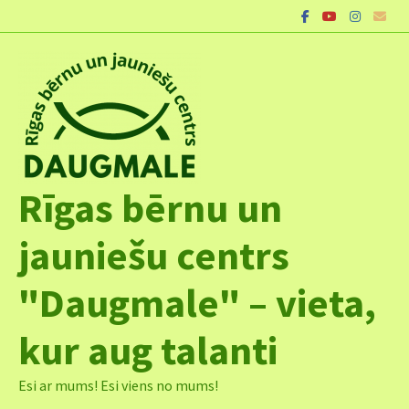
Skip
to
content
Rīgas bērnu un
jauniešu centrs
"Daugmale" – vieta,
kur aug talanti
Esi ar mums! Esi viens no mums!