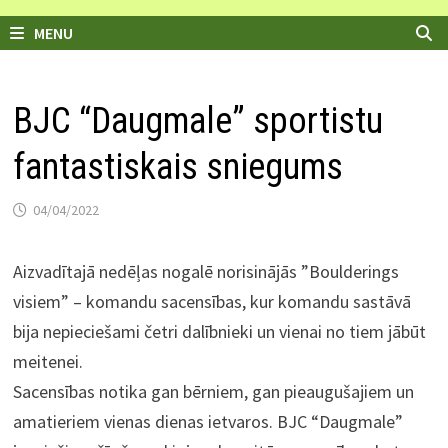
MENU
BJC “Daugmale” sportistu
fantastiskais sniegums
04/04/2022
Aizvadītajā nedēļas nogalē norisinājās ”Boulderings
visiem” – komandu sacensības, kur komandu sastāvā
bija nepieciešami četri dalībnieki un vienai no tiem jābūt
meitenei.
Sacensības notika gan bērniem, gan pieaugušajiem un
amatieriem vienas dienas ietvaros. BJC “Daugmale”