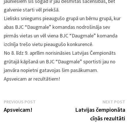
jauniešiem šīs šogad ir jau desmitās sacensības, bet
galvenie starti vēl priekšā.
Lielisks sniegums pieaugušo grupā un bērnu grupā, kur
abas BJC “Daugmale” komandas nodrošināja sev
pirmās vietas un vēl viena BJC “Daugmale” komanda
izcīnīja trešo vietu pieaugušo konkurencē.
No 8. līdz 9. aprīlim norisināsies Latvijas Čempionāts
grūtajā kāpšanā un BJC “Daugmale” sportisti jau no
janvāra nopietni gatavojas šim pasākumam.
Apsveicam ar rezultātiem!
Ziņu
Previous
N
PREVIOUS POST
NEXT POST
post:
p
Apsveicam!
Latvijas čempionāta
izvēlne
cīņās rezultāti