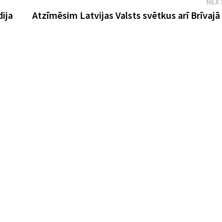
NEX
ija
Atzīmēsim Latvijas Valsts svētkus arī Brīvajā 