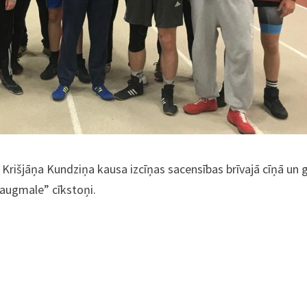
 Krišjāņa Kundziņa kausa izcīņas sacensības brīvajā cīņā un 
Daugmale” cīkstoņi.