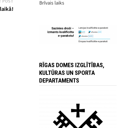
Next
T POST
Brīvais laiks
post:
laikā!
RĪGAS DOMES IZGLĪTĪBAS,
KULTŪRAS UN SPORTA
DEPARTAMENTS