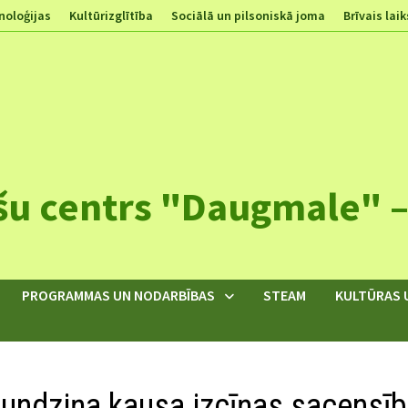
noloģijas
Kultūrizglītība
Sociālā un pilsoniskā joma
Brīvais laik
šu centrs "Daugmale" – 
PROGRAMMAS UN NODARBĪBAS
STEAM
KULTŪRAS 
 Kundziņa kausa izcīņas sacensī