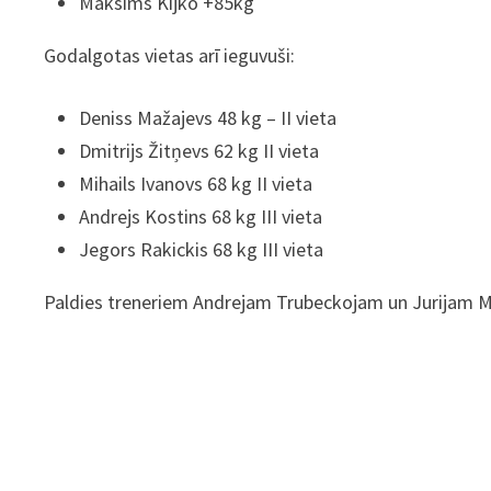
Maksims Kijko +85kg
Godalgotas vietas arī ieguvuši:
Deniss Mažajevs 48 kg – II vieta
Dmitrijs Žitņevs 62 kg II vieta
Mihails Ivanovs 68 kg II vieta
Andrejs Kostins 68 kg III vieta
Jegors Rakickis 68 kg III vieta
Paldies treneriem Andrejam Trubeckojam un Jurijam M