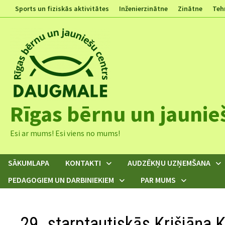
Skip
Sports un fiziskās aktivitātes
Inženierzinātne
Zinātne
Teh
to
content
Rīgas bērnu un jaunie
Esi ar mums! Esi viens no mums!
SĀKUMLAPA
KONTAKTI
AUDZĒKŅU UZŅEMŠANA
PEDAGOGIEM UN DARBINIEKIEM
PAR MUMS
29. starptautiskās Krišjāņa