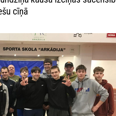
ešu cīņā