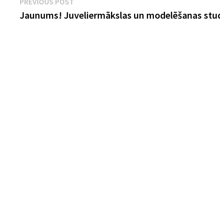
Ziņu
Previous
PREVIOUS POST
post:
Jaunums! Juveliermākslas un modelēšanas stud
izvēlne