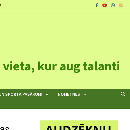
s
vieta, kur aug talanti
UN SPORTA PASĀKUMI
NOMETNES
bas