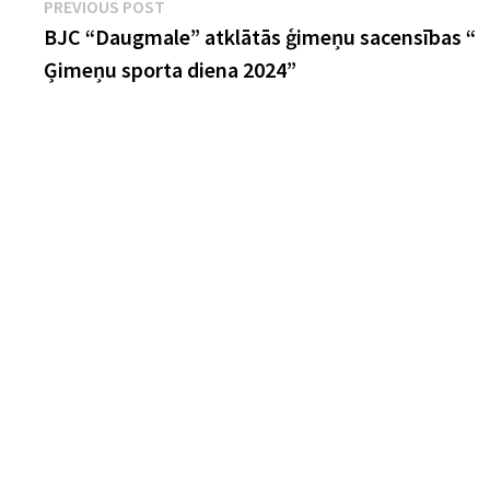
Ziņu
Previous
PREVIOUS POST
post:
BJC “Daugmale” atklātās ģimeņu sacensības “
izvēlne
Ģimeņu sporta diena 2024”