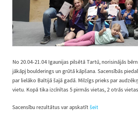
No 20.04-21.04 Igaunijas pilsētā Tartū, norisinājās bēr
jākāpj boulderings un grūtā kāpšana. Sacensībās piedal
par lielāko Baltijā šajā gadā. Milzīgs prieks par audz
vietu. Kopā tika izcīnītas 5 pirmās vietas, 2 otrās vietas
Sacensību rezultātus var apskatīt
šeit