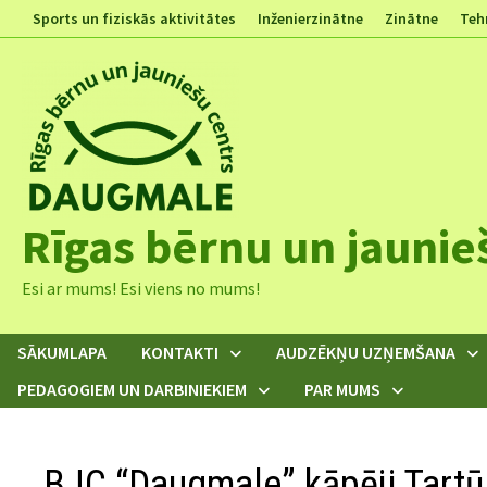
Skip
Sports un fiziskās aktivitātes
Inženierzinātne
Zinātne
Teh
to
content
Rīgas bērnu un jaunie
Esi ar mums! Esi viens no mums!
SĀKUMLAPA
KONTAKTI
AUDZĒKŅU UZŅEMŠANA
PEDAGOGIEM UN DARBINIEKIEM
PAR MUMS
BJC “Daugmale” kāpēji Tartū