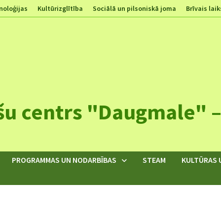
noloģijas
Kultūrizglītība
Sociālā un pilsoniskā joma
Brīvais laik
šu centrs "Daugmale" – 
PROGRAMMAS UN NODARBĪBAS
STEAM
KULTŪRAS 