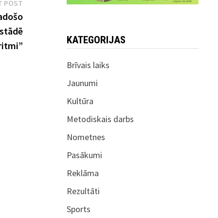
Next
T POST
post:
radošo
zstādē
KATEGORIJAS
ritmi”
Brīvais laiks
Jaunumi
Kultūra
Metodiskais darbs
Nometnes
Pasākumi
Reklāma
Rezultāti
Sports