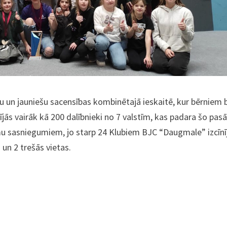
nu un jauniešu sacensības kombinētajā ieskaitē, kur bērniem b
ījās vairāk kā 200 dalībnieki no 7 valstīm, kas padara šo pa
ēkņu sasniegumiem, jo starp 24 Klubiem BJC “Daugmale” izcīnīj
 un 2 trešās vietas.