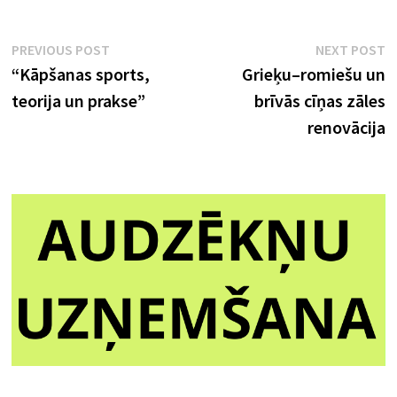
Ziņu
Previous
N
PREVIOUS POST
NEXT POST
post:
p
“Kāpšanas sports,
Grieķu–romiešu un
izvēlne
teorija un prakse”
brīvās cīņas zāles
renovācija