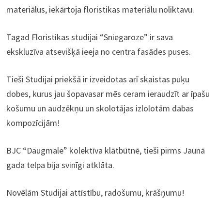
materiālus, iekārtoja floristikas materiālu noliktavu.
Tagad Floristikas studijai “Sniegaroze” ir sava
ekskluzīva atsevišķā ieeja no centra fasādes puses.
Tieši Studijai priekšā ir izveidotas arī skaistas puķu
dobes, kurus jau šopavasar mēs ceram ieraudzīt ar īpašu
košumu un audzēkņu un skolotājas izlolotām dabas
kompozīcijām!
BJC “Daugmale” kolektīva klātbūtnē, tieši pirms Jaunā
gada telpa bija svinīgi atklāta.
Novēlām Studijai attīstību, radošumu, krāšņumu!