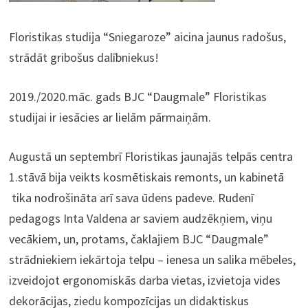
Floristikas studija “Sniegaroze” aicina jaunus radošus,
strādāt gribošus dalībniekus!
2019./2020.māc. gads BJC “Daugmale” Floristikas
studijai ir iesācies ar lielām pārmaiņām.
Augustā un septembrī Floristikas jaunajās telpās centra
1.stāvā bija veikts kosmētiskais remonts, un kabinetā
tika nodrošināta arī sava ūdens padeve. Rudenī
pedagogs Inta Valdena ar saviem audzēkņiem, viņu
vecākiem, un, protams, čaklajiem BJC “Daugmale”
strādniekiem iekārtoja telpu – ienesa un salika mēbeles,
izveidojot ergonomiskās darba vietas, izvietoja vides
dekorācijas, ziedu kompozīcijas un didaktiskus