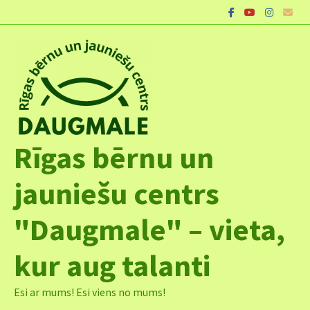
Skip
to
content
Rīgas bērnu un
jauniešu centrs
"Daugmale" – vieta,
kur aug talanti
Esi ar mums! Esi viens no mums!