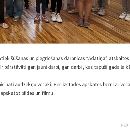
tiek šūšanas un piegriešanas darbnīcas “Adatiņa” atskaites
Ir pārstāvēti gan jauni darbi, gan darbi , kas tapuši gada laik
 aicināti audzēkņu vecāki. Pēc izstādes apskates bērni ar ve
 apskatot bildes un filmu!
NEX