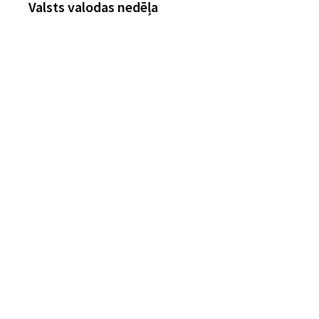
post:
Valsts valodas nedēļa
izvēlne