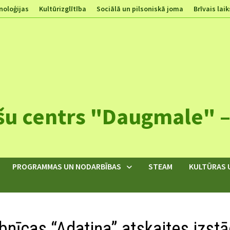
noloģijas
Kultūrizglītība
Sociālā un pilsoniskā joma
Brīvais laik
šu centrs "Daugmale" – 
PROGRAMMAS UN NODARBĪBAS
STEAM
KULTŪRAS 
nīcas “Adatiņa” atskaites izst