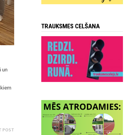
TRAUKSMES CELŠANA
ā un
cākiem
Next
T POST