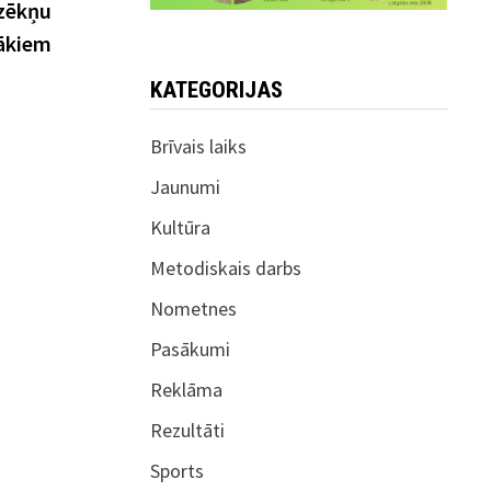
post:
dzēkņu
ākiem
KATEGORIJAS
Brīvais laiks
Jaunumi
Kultūra
Metodiskais darbs
Nometnes
Pasākumi
Reklāma
Rezultāti
Sports