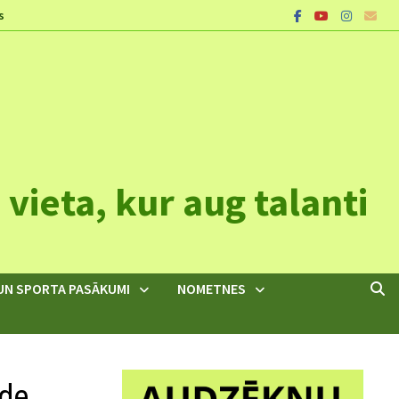
s
vieta, kur aug talanti
UN SPORTA PASĀKUMI
NOMETNES
āde