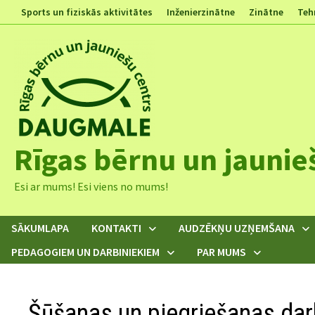
Skip
Sports un fiziskās aktivitātes
Inženierzinātne
Zinātne
Teh
to
content
Rīgas bērnu un jaunie
Esi ar mums! Esi viens no mums!
SĀKUMLAPA
KONTAKTI
AUDZĒKŅU UZŅEMŠANA
PEDAGOGIEM UN DARBINIEKIEM
PAR MUMS
Šūšanas un piegriešanas darb