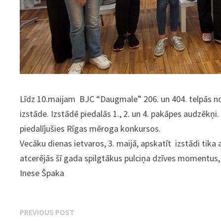
Līdz 10.maijam BJC “Daugmale” 206. un 404. telpās no
izstāde. Izstādē piedalās 1., 2. un 4. pakāpes audzēkņi. 
piedalījušies Rīgas mēroga konkursos.
Vecāku dienas ietvaros, 3. maijā, apskatīt izstādi tika
atcerējās šī gada spilgtākus pulciņa dzīves momentus,
Inese Špaka
Ziņu
Previous
PREVIOUS POST